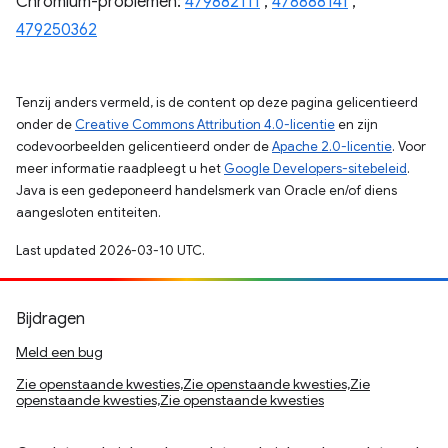
Chromium-problemen:
479882111
,
478888141
,
479250362
Tenzij anders vermeld, is de content op deze pagina gelicentieerd
onder de
Creative Commons Attribution 4.0-licentie
en zijn
codevoorbeelden gelicentieerd onder de
Apache 2.0-licentie
. Voor
meer informatie raadpleegt u het
Google Developers-sitebeleid
.
Java is een gedeponeerd handelsmerk van Oracle en/of diens
aangesloten entiteiten.
Last updated 2026-03-10 UTC.
Bijdragen
Meld een bug
Zie openstaande kwesties,Zie openstaande kwesties,Zie
openstaande kwesties,Zie openstaande kwesties