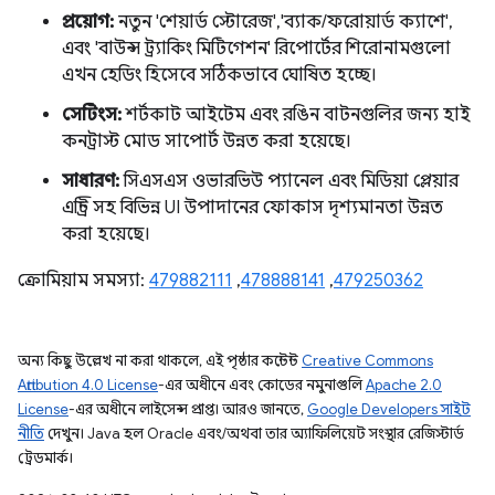
প্রয়োগ:
নতুন 'শেয়ার্ড স্টোরেজ', 'ব্যাক/ফরোয়ার্ড ক্যাশে',
এবং 'বাউন্স ট্র্যাকিং মিটিগেশন' রিপোর্টের শিরোনামগুলো
এখন হেডিং হিসেবে সঠিকভাবে ঘোষিত হচ্ছে।
সেটিংস:
শর্টকাট আইটেম এবং রঙিন বাটনগুলির জন্য হাই
কনট্রাস্ট মোড সাপোর্ট উন্নত করা হয়েছে।
সাধারণ:
সিএসএস ওভারভিউ প্যানেল এবং মিডিয়া প্লেয়ার
এন্ট্রি সহ বিভিন্ন UI উপাদানের ফোকাস দৃশ্যমানতা উন্নত
করা হয়েছে।
ক্রোমিয়াম সমস্যা:
479882111
,
478888141
,
479250362
অন্য কিছু উল্লেখ না করা থাকলে, এই পৃষ্ঠার কন্টেন্ট
Creative Commons
Attribution 4.0 License
-এর অধীনে এবং কোডের নমুনাগুলি
Apache 2.0
License
-এর অধীনে লাইসেন্স প্রাপ্ত। আরও জানতে,
Google Developers সাইট
নীতি
দেখুন। Java হল Oracle এবং/অথবা তার অ্যাফিলিয়েট সংস্থার রেজিস্টার্ড
ট্রেডমার্ক।