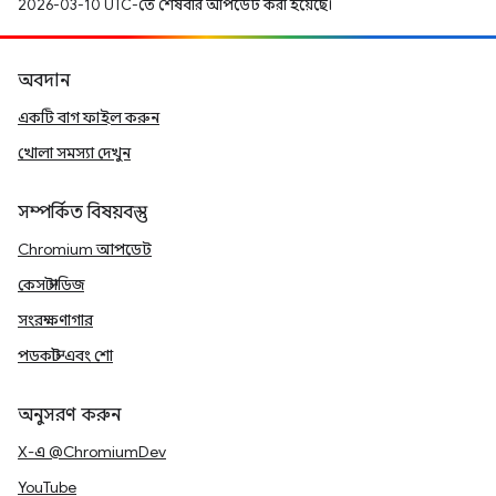
2026-03-10 UTC-তে শেষবার আপডেট করা হয়েছে।
অবদান
একটি বাগ ফাইল করুন
খোলা সমস্যা দেখুন
সম্পর্কিত বিষয়বস্তু
Chromium আপডেট
কেস স্টাডিজ
সংরক্ষণাগার
পডকাস্ট এবং শো
অনুসরণ করুন
X-এ @ChromiumDev
YouTube