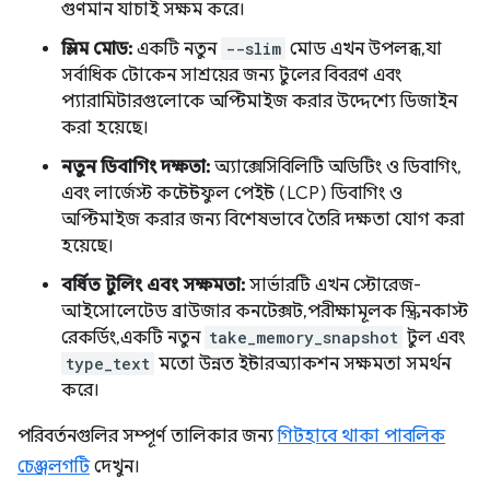
গুণমান যাচাই সক্ষম করে।
স্লিম মোড:
একটি নতুন
--slim
মোড এখন উপলব্ধ, যা
সর্বাধিক টোকেন সাশ্রয়ের জন্য টুলের বিবরণ এবং
প্যারামিটারগুলোকে অপ্টিমাইজ করার উদ্দেশ্যে ডিজাইন
করা হয়েছে।
নতুন ডিবাগিং দক্ষতা:
অ্যাক্সেসিবিলিটি অডিটিং ও ডিবাগিং,
এবং লার্জেস্ট কন্টেন্টফুল পেইন্ট (LCP) ডিবাগিং ও
অপ্টিমাইজ করার জন্য বিশেষভাবে তৈরি দক্ষতা যোগ করা
হয়েছে।
বর্ধিত টুলিং এবং সক্ষমতা:
সার্ভারটি এখন স্টোরেজ-
আইসোলেটেড ব্রাউজার কনটেক্সট, পরীক্ষামূলক স্ক্রিনকাস্ট
রেকর্ডিং, একটি নতুন
take_memory_snapshot
টুল এবং
type_text
মতো উন্নত ইন্টারঅ্যাকশন সক্ষমতা সমর্থন
করে।
পরিবর্তনগুলির সম্পূর্ণ তালিকার জন্য
গিটহাবে থাকা পাবলিক
চেঞ্জলগটি
দেখুন।