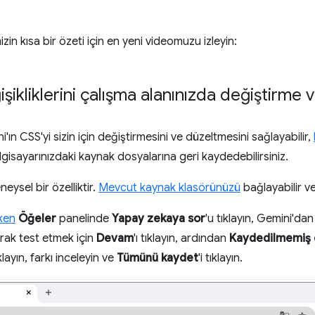
zin kısa bir özeti için en yeni videomuzu izleyin:
şikliklerini çalışma alanınızda değiştirme
'ın CSS'yi sizin için değiştirmesini ve düzeltmesini sağlayabilir,
 bilgisayarınızdaki kaynak dosyalarına geri kaydedebilirsiniz.
eysel bir özelliktir.
Mevcut kaynak klasörünüzü
bağlayabilir 
yken
Öğeler
panelinde
Yapay zekaya sor
'u tıklayın, Gemini'da
larak test etmek için
Devam
'ı tıklayın, ardından
Kaydedilmemiş d
ıklayın, farkı inceleyin ve
Tümünü kaydet
'i tıklayın.