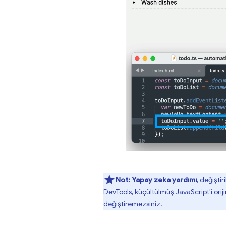
Not:
Yapay zeka yardımı
, değişti
DevTools, küçültülmüş JavaScript'i orij
değiştiremezsiniz.