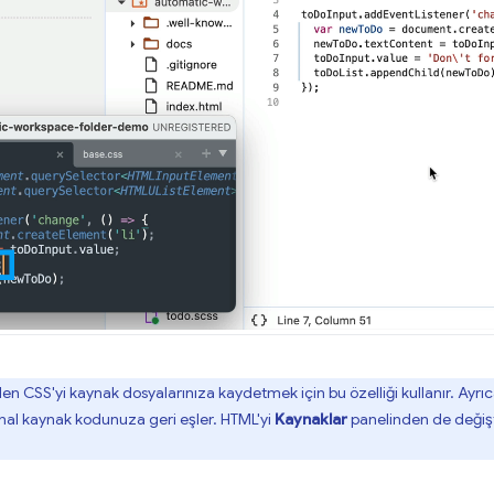
rilen CSS'yi kaynak dosyalarınıza kaydetmek için bu özelliği kullanır. Ayr
inal kaynak kodunuza geri eşler. HTML'yi
Kaynaklar
panelinden de değişt