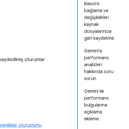
klasörü
bağlama ve
değişiklikleri
kaynak
dosyalarınıza
geri kaydetme
Gemini'a
performans
e kaydedilmiş oturumlar
analizleri
hakkında soru
sorun
Gemini ile
performans
bulgularına
açıklama
ekleme
yenilikler oturumunu