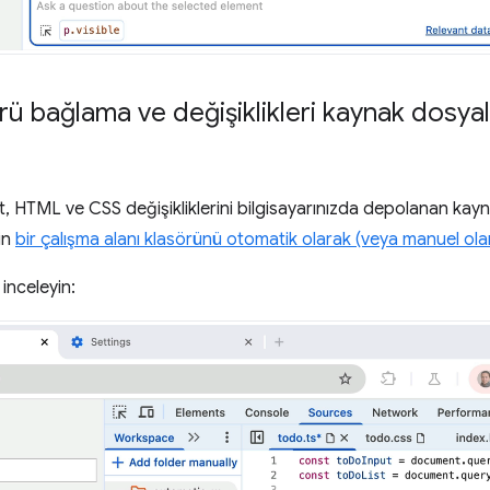
rü bağlama ve değişiklikleri kaynak dosyal
, HTML ve CSS değişikliklerini bilgisayarınızda depolanan kayn
in
bir çalışma alanı klasörünü otomatik olarak (veya manuel olar
 inceleyin: