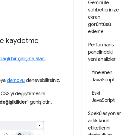
Gemini ile
sohbetlerinize
ekran
görüntüsü
ekleme
 ve kaydetme
Performans
panelindeki
bağlı bir çalışma alanı
yeni analizler
Yinelenen
JavaScript
veya
demoyu
deneyebilirsiniz.
Eski
n CSS'yi değiştirmesini
JavaScript
eğişiklikler
'i genişletin,
Spekülasyonlar
artık kural
etiketlerini