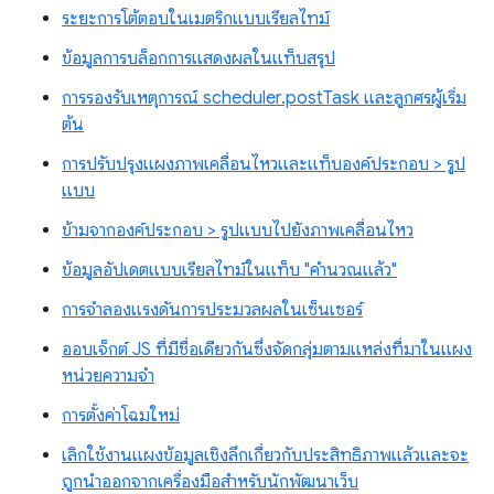
ระยะการโต้ตอบในเมตริกแบบเรียลไทม์
ข้อมูลการบล็อกการแสดงผลในแท็บสรุป
การรองรับเหตุการณ์ scheduler.postTask และลูกศรผู้เริ่ม
ต้น
การปรับปรุงแผงภาพเคลื่อนไหวและแท็บองค์ประกอบ > รูป
แบบ
ข้ามจากองค์ประกอบ > รูปแบบไปยังภาพเคลื่อนไหว
ข้อมูลอัปเดตแบบเรียลไทม์ในแท็บ "คำนวณแล้ว"
การจำลองแรงดันการประมวลผลในเซ็นเซอร์
ออบเจ็กต์ JS ที่มีชื่อเดียวกันซึ่งจัดกลุ่มตามแหล่งที่มาในแผง
หน่วยความจำ
การตั้งค่าโฉมใหม่
เลิกใช้งานแผงข้อมูลเชิงลึกเกี่ยวกับประสิทธิภาพแล้วและจะ
ถูกนำออกจากเครื่องมือสำหรับนักพัฒนาเว็บ