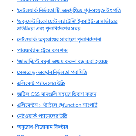
'নেটওয়ার্ক নির্ভরতা ট্রি' অন্তর্দৃষ্টিতে পূর্ব-সংযুক্ত উৎপত্তি
'ডকুমেন্ট রিকোয়েস্ট ল্যাটেন্সি' ইনসাইট-এ সার্ভারের
প্রতিক্রিয়া এবং পুনঃনির্দেশের সময়
নেটওয়ার্ক অনুরোধের সারাংশে পুনঃনির্দেশনা
পারফর্ম্যান্স ট্রেসে কম শব্দ
'জাভাস্ক্রিপ্ট নমুনা অক্ষম করুন' বন্ধ করা হয়েছে
সেন্সরে ভূ-অবস্থান নির্ভুলতা পরামিতি
এলিমেন্ট প্যানেলের উন্নতি
জটিল CSS মানগুলি সহজে ডিবাগ করুন
এলিমেন্টস > স্টাইলে @function সাপোর্ট
নেটওয়ার্ক প্যানেলের উন্নতি
অনুরোধ-শিরোনাম ফিল্টার