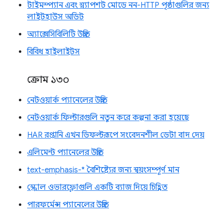
টাইমস্প্যান এবং স্ন্যাপশট মোডে নন-HTTP পৃষ্ঠাগুলির জন্য
লাইটহাউস অডিট
অ্যাক্সেসিবিলিটি উন্নতি
বিবিধ হাইলাইটস
ক্রোম ১৩০
নেটওয়ার্ক প্যানেলের উন্নতি
নেটওয়ার্ক ফিল্টারগুলি নতুন করে কল্পনা করা হয়েছে
HAR রপ্তানি এখন ডিফল্টরূপে সংবেদনশীল ডেটা বাদ দেয়
এলিমেন্ট প্যানেলের উন্নতি
text-emphasis-* বৈশিষ্ট্যের জন্য স্বয়ংসম্পূর্ণ মান
স্ক্রোল ওভারফ্লোগুলি একটি ব্যাজ দিয়ে চিহ্নিত
পারফর্মেন্স প্যানেলের উন্নতি