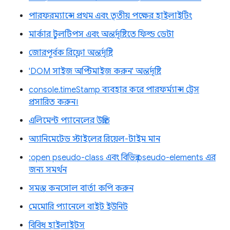
পারফরম্যান্সে প্রথম এবং তৃতীয় পক্ষের হাইলাইটিং
মার্কার টুলটিপস এবং অন্তর্দৃষ্টিতে ফিল্ড ডেটা
জোরপূর্বক রিফ্লো অন্তর্দৃষ্টি
'DOM সাইজ অপ্টিমাইজ করুন' অন্তর্দৃষ্টি
console.timeStamp ব্যবহার করে পারফর্ম্যান্স ট্রেস
প্রসারিত করুন।
এলিমেন্ট প্যানেলের উন্নতি
অ্যানিমেটেড স্টাইলের রিয়েল-টাইম মান
:open pseudo-class এবং বিভিন্ন pseudo-elements এর
জন্য সমর্থন
সমস্ত কনসোল বার্তা কপি করুন
মেমোরি প্যানেলে বাইট ইউনিট
বিবিধ হাইলাইটস