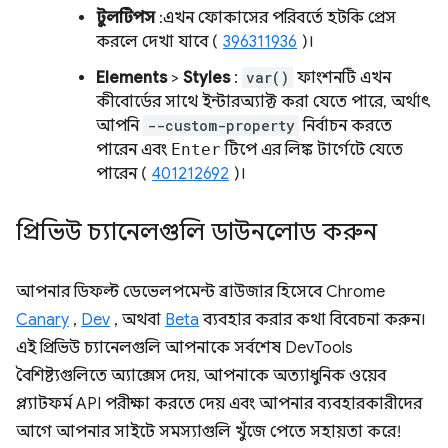
টুলটিপস
: এখন ফোকাসের পরিবর্তে হটকি প্রেস
করলে দেখা যাবে (
396311936
)।
Elements
>
Styles
:
var()
ফাংশনটি এখন
কীবোর্ডের সাথে ইন্টারঅ্যাক্ট করা যেতে পারে, অর্থাৎ
আপনি
--custom-property
নির্বাচন করতে
পারেন এবং
Enter
টিপে এর লিঙ্ক টার্গেটে যেতে
পারেন (
401212692
)।
প্রিভিউ চ্যানেলগুলি ডাউনলোড করুন
আপনার ডিফল্ট ডেভেলপমেন্ট ব্রাউজার হিসেবে Chrome
Canary
,
Dev
, অথবা
Beta
ব্যবহার করার কথা বিবেচনা করুন।
এই প্রিভিউ চ্যানেলগুলি আপনাকে সর্বশেষ DevTools
বৈশিষ্ট্যগুলিতে অ্যাক্সেস দেয়, আপনাকে অত্যাধুনিক ওয়েব
প্ল্যাটফর্ম API পরীক্ষা করতে দেয় এবং আপনার ব্যবহারকারীদের
আগে আপনার সাইটে সমস্যাগুলি খুঁজে পেতে সহায়তা করে!