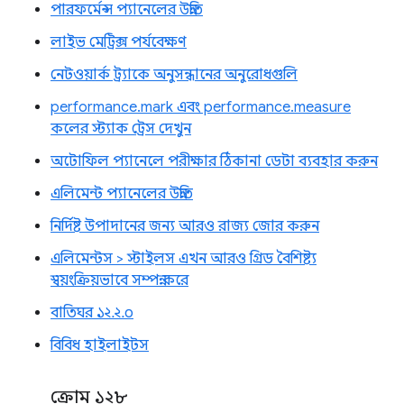
পারফর্মেন্স প্যানেলের উন্নতি
লাইভ মেট্রিক্স পর্যবেক্ষণ
নেটওয়ার্ক ট্র্যাকে অনুসন্ধানের অনুরোধগুলি
performance.mark এবং performance.measure
কলের স্ট্যাক ট্রেস দেখুন
অটোফিল প্যানেলে পরীক্ষার ঠিকানা ডেটা ব্যবহার করুন
এলিমেন্ট প্যানেলের উন্নতি
নির্দিষ্ট উপাদানের জন্য আরও রাজ্য জোর করুন
এলিমেন্টস > স্টাইলস এখন আরও গ্রিড বৈশিষ্ট্য
স্বয়ংক্রিয়ভাবে সম্পন্ন করে
বাতিঘর ১২.২.০
বিবিধ হাইলাইটস
ক্রোম ১২৮