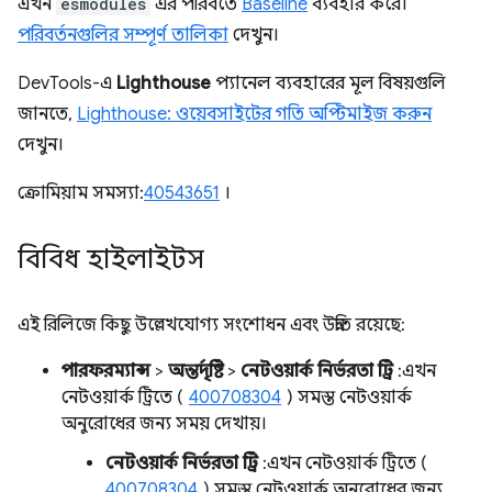
এখন
esmodules
এর পরিবর্তে
Baseline
ব্যবহার করে।
পরিবর্তনগুলির সম্পূর্ণ তালিকা
দেখুন।
DevTools-এ
Lighthouse
প্যানেল ব্যবহারের মূল বিষয়গুলি
জানতে,
Lighthouse: ওয়েবসাইটের গতি অপ্টিমাইজ করুন
দেখুন।
ক্রোমিয়াম সমস্যা:
40543651
।
বিবিধ হাইলাইটস
এই রিলিজে কিছু উল্লেখযোগ্য সংশোধন এবং উন্নতি রয়েছে:
পারফরম্যান্স
>
অন্তর্দৃষ্টি
>
নেটওয়ার্ক নির্ভরতা ট্রি
: এখন
নেটওয়ার্ক ট্রিতে (
400708304
) সমস্ত নেটওয়ার্ক
অনুরোধের জন্য সময় দেখায়।
নেটওয়ার্ক নির্ভরতা ট্রি
: এখন নেটওয়ার্ক ট্রিতে (
400708304
) সমস্ত নেটওয়ার্ক অনুরোধের জন্য