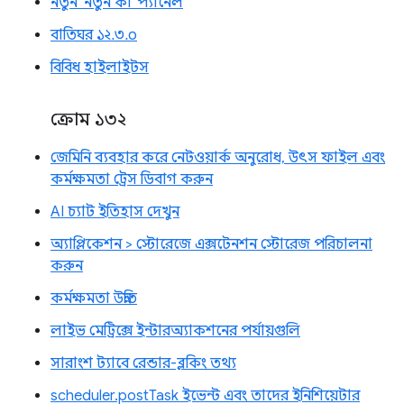
নতুন 'নতুন কী' প্যানেল
বাতিঘর ১২.৩.০
বিবিধ হাইলাইটস
ক্রোম ১৩২
জেমিনি ব্যবহার করে নেটওয়ার্ক অনুরোধ, উৎস ফাইল এবং
কর্মক্ষমতা ট্রেস ডিবাগ করুন
AI চ্যাট ইতিহাস দেখুন
অ্যাপ্লিকেশন > স্টোরেজে এক্সটেনশন স্টোরেজ পরিচালনা
করুন
কর্মক্ষমতা উন্নতি
লাইভ মেট্রিক্সে ইন্টারঅ্যাকশনের পর্যায়গুলি
সারাংশ ট্যাবে রেন্ডার-ব্লকিং তথ্য
scheduler.postTask ইভেন্ট এবং তাদের ইনিশিয়েটার