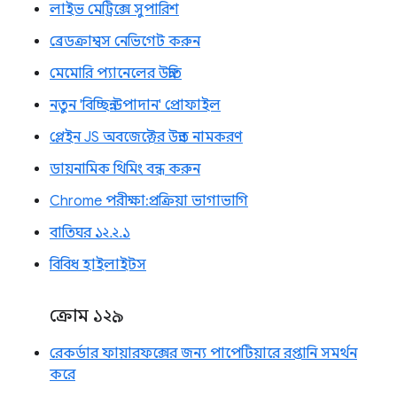
লাইভ মেট্রিক্সে সুপারিশ
ব্রেডক্রাম্বস নেভিগেট করুন
মেমোরি প্যানেলের উন্নতি
নতুন 'বিচ্ছিন্ন উপাদান' প্রোফাইল
প্লেইন JS অবজেক্টের উন্নত নামকরণ
ডায়নামিক থিমিং বন্ধ করুন
Chrome পরীক্ষা: প্রক্রিয়া ভাগাভাগি
বাতিঘর ১২.২.১
বিবিধ হাইলাইটস
ক্রোম ১২৯
রেকর্ডার ফায়ারফক্সের জন্য পাপেটিয়ারে রপ্তানি সমর্থন
করে