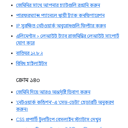
জেমিনির সাথে আপনার চ্যাটগুলি রপ্তানি করুন
পারফরম্যান্স প্যানেলে স্থায়ী ট্র্যাক কনফিগারেশন
IP সুরক্ষিত নেটওয়ার্ক অনুরোধগুলি ফিল্টার করুন
এলিমেন্টস > লেআউট ট্যাব রাজমিস্ত্রির লেআউট সাপোর্ট
যোগ করে
বাতিঘর ১২.৮.২
বিবিধ হাইলাইটস
ক্রোম ১৪০
জেমিনি দিয়ে আরও অন্তর্দৃষ্টি ডিবাগ করুন
'নেটওয়ার্ক কন্ডিশন'-এ 'সেভ-ডেটা' হেডারটি অনুকরণ
করুন।
CSS প্রপার্টি টুলটিপে বেসলাইন স্ট্যাটাস দেখুন