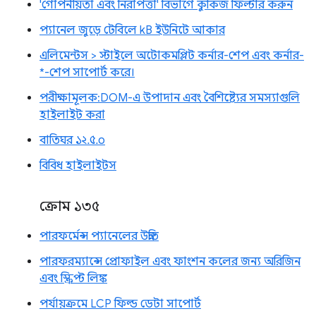
'গোপনীয়তা এবং নিরাপত্তা' বিভাগে কুকিজ ফিল্টার করুন
প্যানেল জুড়ে টেবিলে kB ইউনিটে আকার
এলিমেন্টস > স্টাইলে অটোকমপ্লিট কর্নার-শেপ এবং কর্নার-
*-শেপ সাপোর্ট করে।
পরীক্ষামূলক: DOM-এ উপাদান এবং বৈশিষ্ট্যের সমস্যাগুলি
হাইলাইট করা
বাতিঘর ১২.৫.০
বিবিধ হাইলাইটস
ক্রোম ১৩৫
পারফর্মেন্স প্যানেলের উন্নতি
পারফরম্যান্সে প্রোফাইল এবং ফাংশন কলের জন্য অরিজিন
এবং স্ক্রিপ্ট লিঙ্ক
পর্যায়ক্রমে LCP ফিল্ড ডেটা সাপোর্ট