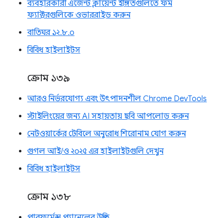
ব্যবহারকারী এজেন্ট ক্লায়েন্ট ইঙ্গিতগুলিতে ফর্ম
ফ্যাক্টরগুলিকে ওভাররাইড করুন
বাতিঘর ১২.৮.০
বিবিধ হাইলাইটস
ক্রোম ১৩৯
আরও নির্ভরযোগ্য এবং উৎপাদনশীল Chrome DevTools
স্টাইলিংয়ের জন্য AI সহায়তায় ছবি আপলোড করুন
নেটওয়ার্কের টেবিলে অনুরোধ শিরোনাম যোগ করুন
গুগল আই/ও ২০২৫ এর হাইলাইটগুলি দেখুন
বিবিধ হাইলাইটস
ক্রোম ১৩৮
পারফর্মেন্স প্যানেলের উন্নতি