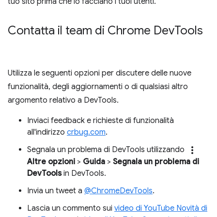
tuo sito prima che lo facciano i tuoi utenti.
Contatta il team di Chrome Dev
Tools
Utilizza le seguenti opzioni per discutere delle nuove
funzionalità, degli aggiornamenti o di qualsiasi altro
argomento relativo a DevTools.
Inviaci feedback e richieste di funzionalità
all'indirizzo
crbug.com
.
more_vert
Segnala un problema di DevTools utilizzando
Altre opzioni
>
Guida
>
Segnala un problema di
DevTools
in DevTools.
Invia un tweet a
@ChromeDevTools
.
Lascia un commento sui
video di YouTube Novità di