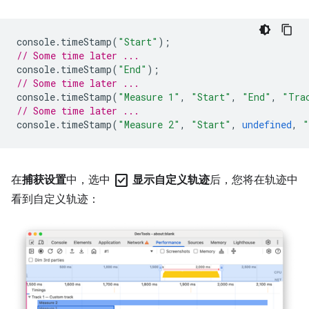
console
.
timeStamp
(
"Start"
);
// Some time later ...
console
.
timeStamp
(
"End"
);
// Some time later ...
console
.
timeStamp
(
"Measure 1"
,
"Start"
,
"End"
,
"Tra
// Some time later ...
console
.
timeStamp
(
"Measure 2"
,
"Start"
,
undefined
,
"
check_box
在
捕获设置
中，选中
显示自定义轨迹
后，您将在轨迹中
看到自定义轨迹：