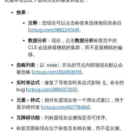
此版本包含以下值得注意的修复和改进：
效果
：
注释
：您现在可以点击标签来选择相应的条目
(
crbug.com/388224764
)。
数据分析
：现在，点击
数据分析
标签页中的
CLS 会选择最糟糕的集群，而不是最糟糕的偏
移。
忽略列表
：以
node:
开头的节点内部项现在默认会
被忽略 (
crbug.com/382453615
)。
实时表达式
：修复了导致实时表达式影响
$_
命令的
bug (
crbug.com/388437265
)。
元素
>
样式
：相对长度现在有一个弹出式窗口，用于
显示绝对值 (
crbug.com/40778486
)。
无障碍功能
：列标题现在会播报是否可排序。
标签页图标现在位于标签页名称右侧，而不是左侧。