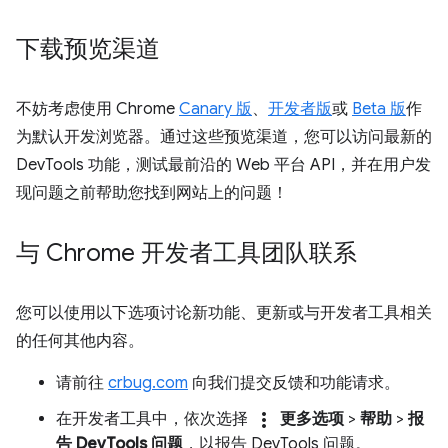
下载预览渠道
不妨考虑使用 Chrome
Canary 版
、
开发者版
或
Beta 版
作
为默认开发浏览器。通过这些预览渠道，您可以访问最新的
DevTools 功能，测试最前沿的 Web 平台 API，并在用户发
现问题之前帮助您找到网站上的问题！
与 Chrome 开发者工具团队联系
您可以使用以下选项讨论新功能、更新或与开发者工具相关
的任何其他内容。
请前往
crbug.com
向我们提交反馈和功能请求。
more_vert
在开发者工具中，依次选择
更多选项
>
帮助
>
报
告 DevTools 问题
，以报告 DevTools 问题。