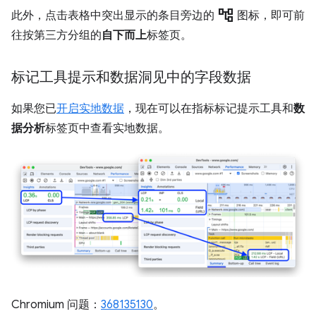
account_tree
此外，点击表格中突出显示的条目旁边的
图标，即可前
往按第三方分组的
自下而上
标签页。
标记工具提示和数据洞见中的字段数据
如果您已
开启实地数据
，现在可以在指标标记提示工具和
数
据分析
标签页中查看实地数据。
Chromium 问题：
368135130
。