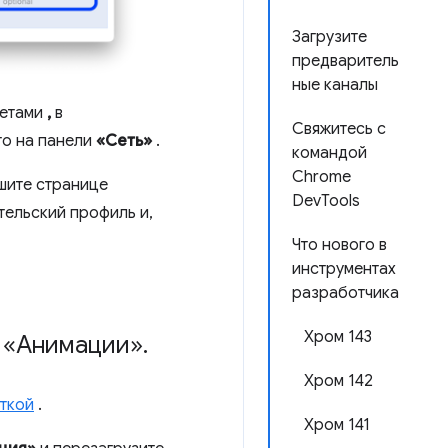
Загрузите
предваритель
ные каналы
кетами
,
в
Свяжитесь с
го на панели
«Сеть»
.
командой
Chrome
шите странице
DevTools
тельский профиль и,
Что нового в
инструментах
разработчика
Хром 143
 «Анимации»
.
Хром 142
ткой
.
Хром 141