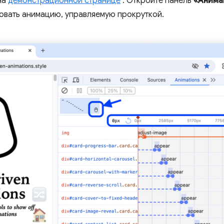
на
демонстрационной странице
. Откройте панель
«Анима
овать анимацию, управляемую прокруткой.