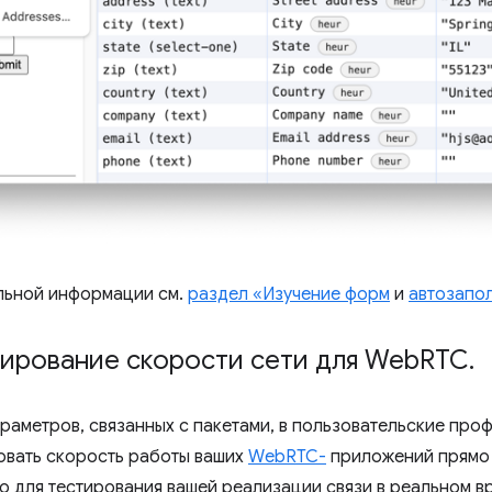
льной информации см.
раздел «Изучение форм
и
автозапо
лирование скорости сети для Web
RTC
.
аметров, связанных с пакетами, в пользовательские проф
овать скорость работы ваших
WebRTC-
приложений прямо 
о для тестирования вашей реализации связи в реальном в