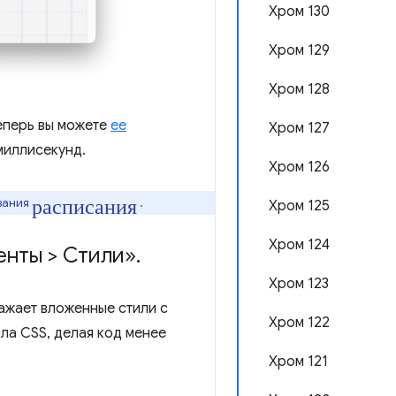
Хром 130
Хром 129
Хром 128
еперь вы можете
ее
Хром 127
миллисекунд.
Хром 126
расписания
вания
.
Хром 125
Хром 124
енты > Стили»
.
Хром 123
ажает вложенные стили с
Хром 122
ла CSS, делая код менее
Хром 121