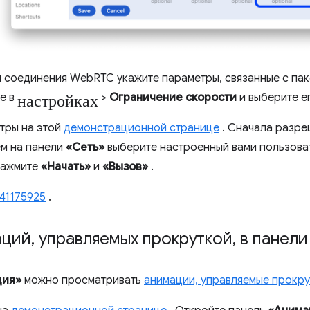
и соединения WebRTC укажите параметры, связанные с па
настройках
е в
>
Ограничение скорости
и выберите е
тры на этой
демонстрационной странице
. Сначала разре
ем на панели
«Сеть»
выберите настроенный вами пользова
нажмите
«Начать»
и
«Вызов»
.
41175925
.
аций
,
управляемых прокруткой
,
в панели
ция»
можно просматривать
анимации, управляемые прокру