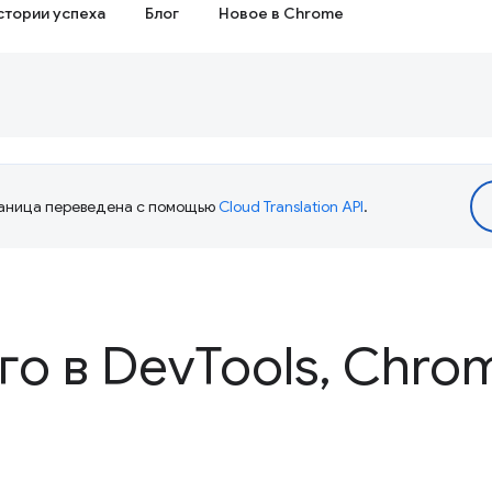
стории успеха
Блог
Новое в Chrome
аница переведена с помощью
Cloud Translation API
.
го в Dev
Tools
,
Chrom