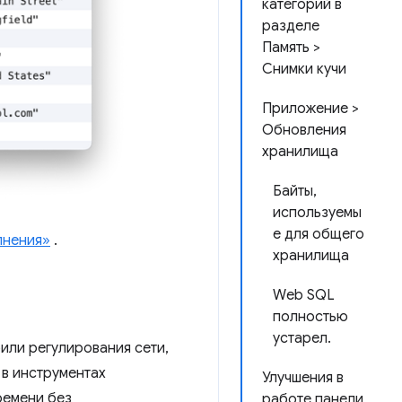
категорий в
разделе
Память >
Снимки кучи
Приложение >
Обновления
хранилища
Байты,
используемы
е для общего
лнения»
.
хранилища
Web SQL
полностью
устарел.
или регулирования сети,
в инструментах
Улучшения в
ремени без
работе панели