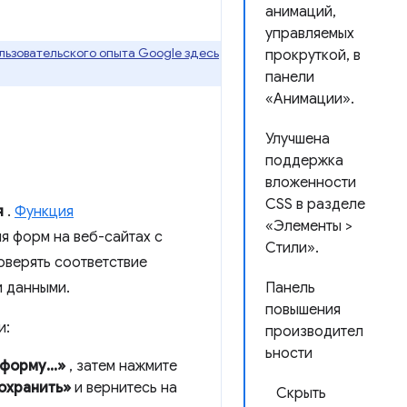
анимаций,
управляемых
ьзовательского опыта Google здесь
прокруткой, в
панели
«Анимации».
Улучшена
поддержка
вложенности
CSS в разделе
я
.
Функция
«Элементы >
я форм на веб-сайтах с
Стили».
оверять соответствие
 данными.
Панель
повышения
и:
производител
ьности
форму...»
, затем нажмите
охранить»
и вернитесь на
Скрыть