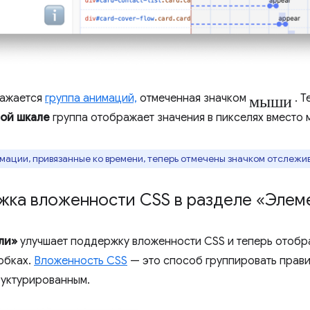
мыши
ажается
группа анимаций,
отмеченная значком
. Т
ой шкале
группа отображает значения в пикселях вместо 
мации, привязанные ко времени, теперь отмечены значком отслежи
жка вложенности CSS в разделе «Элем
ли»
улучшает поддержку вложенности CSS и теперь отобр
кобках.
Вложенность CSS
— это способ группировать прави
руктурированным.