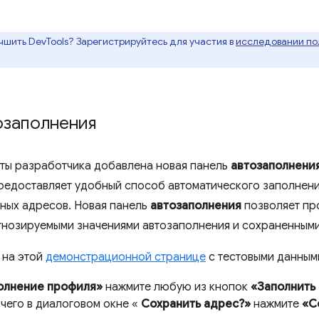
чшить DevTools? Зарегистрируйтесь для участия в
исследовании пол
озаполнения
ты разработчика добавлена ​​новая панель
автозаполнени
едоставляет удобный способ автоматического заполнени
ных адресов. Новая панель
автозаполнения
позволяет пр
гнозируемыми значениями автозаполнения и сохраненными
 на этой
демонстрационной странице
с тестовыми данным
олнение профиля»
нажмите любую из кнопок
«Заполнить 
 чего в диалоговом окне «
Сохранить адрес?»
нажмите
«С