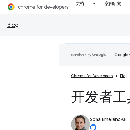
文档
案例研究
Blog
Goog
Chrome for Developers
Blog
开发者工具
Sofia Emelianova