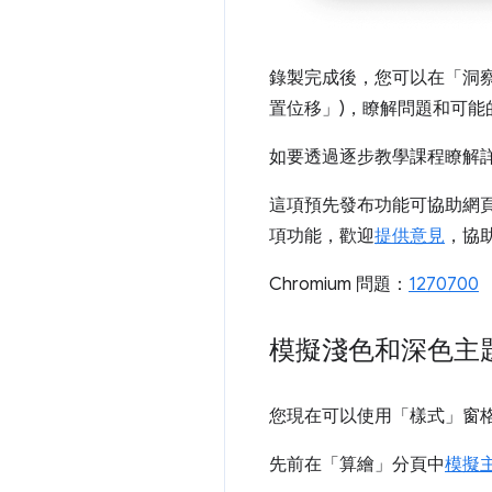
錄製完成後，您可以在「洞
置位移」)，瞭解問題和可能
如要透過逐步教學課程瞭解
這項預先發布功能可協助網頁開
項功能，歡迎
提供意見
，協
Chromium 問題：
1270700
模擬淺色和深色主
您現在可以使用「樣式」
窗
先前在「算繪」
分頁中
模擬