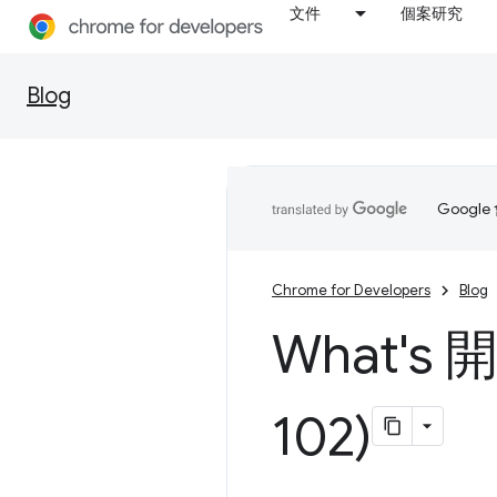
文件
個案研究
Blog
Goog
Chrome for Developers
Blog
What's
102)