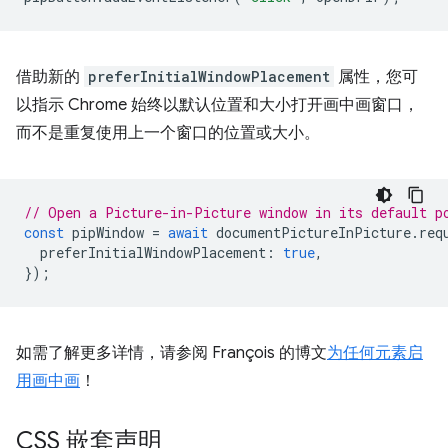
借助新的
preferInitialWindowPlacement
属性，您可
以指示 Chrome 始终以默认位置和大小打开画中画窗口，
而不是重复使用上一个窗口的位置或大小。
// Open a Picture-in-Picture window in its default p
const
pipWindow
=
await
documentPictureInPicture
.
req
preferInitialWindowPlacement
:
true
,
});
如需了解更多详情，请参阅 François 的博文
为任何元素启
用画中画
！
CSS 嵌套声明