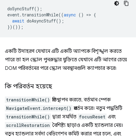
doSyncStuff
();
event
.
transitionWhile
((
async
()
=
>
{
await
doAsyncStuff
();
})());
একটি উদাহরণ যেখানে এটি একটি অ্যাপকে বিশৃঙ্খল করতে
পারে তা হল স্ক্রোল পুনরুদ্ধার যুক্তিতে যেখানে এটি আগের চেয়ে
DOM পরিবর্তনের পরে স্ক্রোল অবস্থানগুলি ক্যাপচার করে৷
কি পরিবর্তন হয়েছে
transitionWhile()
প্রতিস্থাপন করতে, বর্তমান স্পেক
NavigateEvent.intercept()
প্রবর্তন করে। নতুন পদ্ধতিটি
transitionWhile()
দ্বারা সমর্থিত
focusReset
এবং
scrollRestoration
বৈশিষ্ট্য ছাড়াও একটি হ্যান্ডলার নেয়।
নতুন হ্যান্ডলার সর্বদা নেভিগেশন কমিট করার পরে চলে, এবং