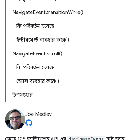
NavigateEvent.transitionWhile()
কি পরিবর্তন হয়েছে
ইন্টারসেপ্ট ব্যবহার করে()
NavigateEvent.scroll()
কি পরিবর্তন হয়েছে
স্ক্রোল ব্যবহার করে()
উপসংহার
Joe Medley
ক্রোম 105 ন্যাভিগেশন API এর
NavigateEvent
দুটি নতুন