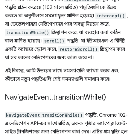
পদ্ধতি প্রবর্তন করেছে (102 সালে প্রবর্তিত) পদ্ধতিগুলিকে উন্নত
করতে যা অনুশীলনে সমস্যাযুক্ত প্রমাণিত হয়েছে।
intercept()
,
যা ডেভেলপাররা নেভিগেশনের পরে অবস্থা নিয়ন্ত্রণ করে,
transitionWhile()
প্রতিস্থাপন করে, যা ব্যবহার করা কঠিন
বলে প্রমাণিত হয়েছে।
scroll()
পদ্ধতি, যা ইউআরএল-এ নির্দিষ্ট
একটি অ্যাঙ্করে স্ক্রোল করে,
restoreScroll()
প্রতিস্থাপন করে
যা সব ধরনের নেভিগেশনের জন্য কাজ করে না।
এই নিবন্ধে, আমি উভয়ের সাথে সমস্যাগুলি ব্যাখ্যা করব এবং
কীভাবে নতুন পদ্ধতিগুলি সেই সমস্যাগুলি সমাধান করে।
Navigate
Event
.
transition
While(
)
NavigateEvent.trasitionWhile()
পদ্ধতি, Chrome 102-
এ নেভিগেশন API-এর সাথে প্রবর্তিত, একক পৃষ্ঠার অ্যাপে ক্লায়েন্ট-
সাইড ট্রানজিশনের জন্য নেভিগেশন বাধা দেয়। এটির প্রথম যুক্তি হল