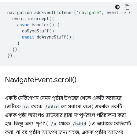
navigation
.
addEventListener
(
"navigate"
,
event
=
>
{
event
.
intercept
({
async
handler
()
{
doSyncStuff
();
await
doAsyncStuff
();
}
});
});
Navigate
Event
.
scroll(
)
একটি নেভিগেশন যেমন পৃষ্ঠার উপরের থেকে একটি অ্যাঙ্করে
(এটিকে
/a
থেকে
/a#id
তে সরানো বলে) এমনকি একটি
একক পৃষ্ঠা অ্যাপেও ব্রাউজার দ্বারা সম্পূর্ণরূপে পরিচালনা করা
হয়। কিন্তু অন্য 'পৃষ্ঠা' (
/a
থেকে
/b#id
) এ অ্যাঙ্করে নেভিগেট
করা, যা বহু পৃষ্ঠার অ্যাপের জন্য সহজ, একক পৃষ্ঠার অ্যাপের