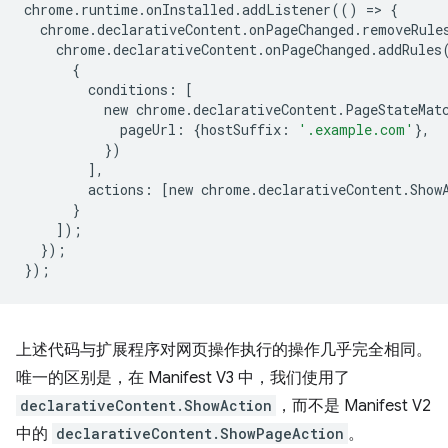
chrome
.
runtime
.
onInstalled
.
addListener
(()
=
>
{
chrome
.
declarativeContent
.
onPageChanged
.
removeRule
chrome
.
declarativeContent
.
onPageChanged
.
addRules
{
conditions
:
[
new
chrome
.
declarativeContent
.
PageStateMat
pageUrl
:
{
hostSuffix
:
'.example.com'
},
})
],
actions
:
[
new
chrome
.
declarativeContent
.
Show
}
]);
});
});
上述代码与扩展程序对网页操作执行的操作几乎完全相同。
唯一的区别是，在 Manifest V3 中，我们使用了
declarativeContent.ShowAction
，而不是 Manifest V2
中的
declarativeContent.ShowPageAction
。