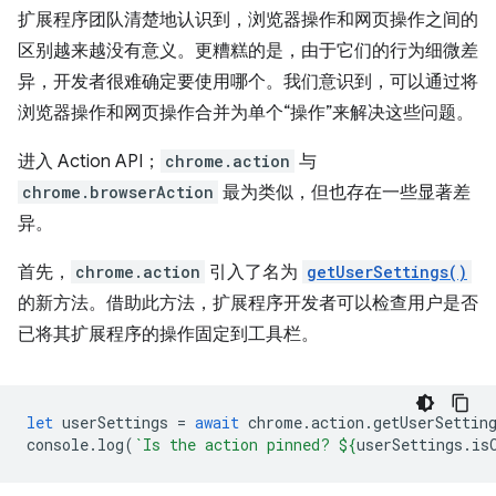
扩展程序团队清楚地认识到，浏览器操作和网页操作之间的
区别越来越没有意义。更糟糕的是，由于它们的行为细微差
异，开发者很难确定要使用哪个。我们意识到，可以通过将
浏览器操作和网页操作合并为单个“操作”来解决这些问题。
进入 Action API；
chrome.action
与
chrome.browserAction
最为类似，但也存在一些显著差
异。
首先，
chrome.action
引入了名为
getUserSettings()
的新方法。借助此方法，扩展程序开发者可以检查用户是否
已将其扩展程序的操作固定到工具栏。
let
userSettings
=
await
chrome
.
action
.
getUserSettin
console
.
log
(
`Is the action pinned? 
${
userSettings
.
is