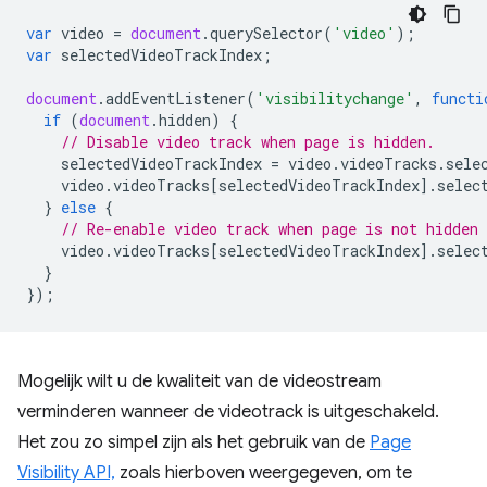
var
video
=
document
.
querySelector
(
'video'
);
var
selectedVideoTrackIndex
;
document
.
addEventListener
(
'visibilitychange'
,
functi
if
(
document
.
hidden
)
{
// Disable video track when page is hidden.
selectedVideoTrackIndex
=
video
.
videoTracks
.
sele
video
.
videoTracks
[
selectedVideoTrackIndex
].
selec
}
else
{
// Re-enable video track when page is not hidden
video
.
videoTracks
[
selectedVideoTrackIndex
].
selec
}
});
Mogelijk wilt u de kwaliteit van de videostream
verminderen wanneer de videotrack is uitgeschakeld.
Het zou zo simpel zijn als het gebruik van de
Page
Visibility API,
zoals hierboven weergegeven, om te