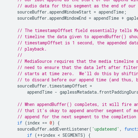
// audio data for this segment as the end of our
sourceBuffer
.
appendWindowStart
=
appendTime
;
sourceBuffer
.
appendWindowEnd
=
appendTime
+
gapl
// The timestampOffset field essentially tells M
// timeline the data given to appendBuffer() sho
// timestampOffset is 1 second, the appended dat
// playback.
//
// MediaSource requires that the media timeline 
// need to ensure that the data left after filter
// starts at time zero.  We'll do this by shifti
// to discard before our append time (and thus, 
sourceBuffer
.
timestampOffset
=
appendTime
-
gaplessMetadata
.
frontPaddingDur
// When appendBuffer() completes, it will fire a
// that it's okay to append another segment of m
// append for the next segment to the completion
if
(
index
==
0
)
{
sourceBuffer
.
addEventListener
(
'updateend'
,
funct
if
(
++
index
 < 
SEGMENTS
)
{