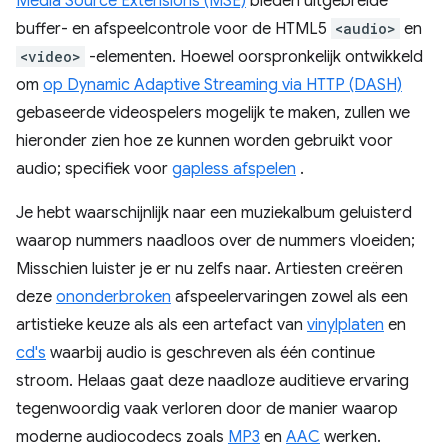
Media Source Extensions (MSE)
bieden uitgebreide
buffer- en afspeelcontrole voor de HTML5
<audio>
en
<video>
-elementen. Hoewel oorspronkelijk ontwikkeld
om
op Dynamic Adaptive Streaming via HTTP (DASH)
gebaseerde videospelers mogelijk te maken, zullen we
hieronder zien hoe ze kunnen worden gebruikt voor
audio; specifiek voor
gapless afspelen
.
Je hebt waarschijnlijk naar een muziekalbum geluisterd
waarop nummers naadloos over de nummers vloeiden;
Misschien luister je er nu zelfs naar. Artiesten creëren
deze
ononderbroken
afspeelervaringen zowel als een
artistieke keuze als als een artefact van
vinylplaten
en
cd's
waarbij audio is geschreven als één continue
stroom. Helaas gaat deze naadloze auditieve ervaring
tegenwoordig vaak verloren door de manier waarop
moderne audiocodecs zoals
MP3
en
AAC
werken.