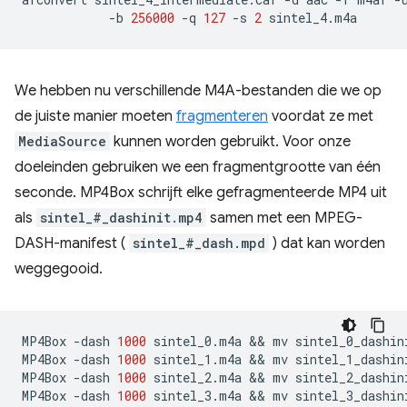
-b
256000
-q
127
-s
2
We hebben nu verschillende M4A-bestanden die we op
de juiste manier moeten
fragmenteren
voordat ze met
MediaSource
kunnen worden gebruikt. Voor onze
doeleinden gebruiken we een fragmentgrootte van één
seconde. MP4Box schrijft elke gefragmenteerde MP4 uit
als
sintel_#_dashinit.mp4
samen met een MPEG-
DASH-manifest (
sintel_#_dash.mpd
) dat kan worden
weggegooid.
MP4Box
-dash
1000
sintel_0.m4a
 && 
mv
sintel_0_dashin
MP4Box
-dash
1000
sintel_1.m4a
 && 
mv
sintel_1_dashin
MP4Box
-dash
1000
sintel_2.m4a
 && 
mv
sintel_2_dashin
MP4Box
-dash
1000
sintel_3.m4a
 && 
mv
sintel_3_dashin