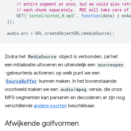
// entire segment at once, but we could also ret
// each chunk separately.  MSE will take care of
GET
(
'sintel/sintel_0.mp3'
,
function
(
data
)
{
onA
});
audio
.
src
=
URL
.
createObjectURL
(
mediaSource
);
Zodra het
MediaSource
object is verbonden, zal het
een initialisatie uitvoeren en uiteindelijk een
sourceopen
-gebeurtenis activeren; op welk punt we een
SourceBuffer
kunnen maken. In het bovenstaande
voorbeeld maken we een
audio/mpeg
versie, die onze
MP3-segmenten kan parseren en decoderen; er zijn nog
verschillende
andere soorten
beschikbaar.
Afwijkende golfvormen