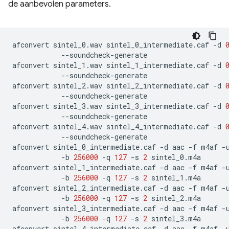
de aanbevolen parameters.
afconvert
sintel_0.wav
sintel_0_intermediate.caf
-d
--soundcheck-generate

afconvert
sintel_1.wav
sintel_1_intermediate.caf
-d
--soundcheck-generate

afconvert
sintel_2.wav
sintel_2_intermediate.caf
-d
--soundcheck-generate

afconvert
sintel_3.wav
sintel_3_intermediate.caf
-d
--soundcheck-generate

afconvert
sintel_4.wav
sintel_4_intermediate.caf
-d
--soundcheck-generate

afconvert
sintel_0_intermediate.caf
-d
aac
-f
m4af
-
-b
256000
-q
127
-s
2
sintel_0.m4a

afconvert
sintel_1_intermediate.caf
-d
aac
-f
m4af
-
-b
256000
-q
127
-s
2
sintel_1.m4a

afconvert
sintel_2_intermediate.caf
-d
aac
-f
m4af
-
-b
256000
-q
127
-s
2
sintel_2.m4a

afconvert
sintel_3_intermediate.caf
-d
aac
-f
m4af
-
-b
256000
-q
127
-s
2
sintel_3.m4a

afconvert
sintel_4_intermediate.caf
-d
aac
-f
m4af
-