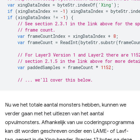
var
xingDataIndex
=
byteStr
.
indexOf
(
'Xing'
);
if
(
xingDataIndex
==
-
1
)
xingDataIndex
=
byteStr
.
ind
if
(
xingDataIndex
!=
-
1
)
{
// See section 2.3.1 in the link above for the sp
// frame count.
var
frameCountIndex
=
xingDataIndex
+
8
;
var
frameCount
=
ReadInt
(
byteStr
.
substr
(
frameCou
// For Layer3 Version 1 and Layer2 there are 115
// section 2.1.5 in the link above for more deta
var
paddedSamples
=
frameCount
*
1152
;
// ... we'll cover this below.
Nu we het totale aantal monsters hebben, kunnen we
verder gaan met het uitlezen van het aantal
opvulmonsters. Afhankelijk van uw coderingsprogramma
kan dit worden geschreven onder een LAME- of Lavf-
tag, genest in de Xing-header. Precies 17 bytes na deze