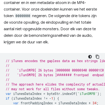
container en in een metadata-atoom in de MP4-
container. Voor onze doeleinden kunnen we het eerste
token
0000000
negeren. De volgende drie tokens zijn
de voorste opvulling, de eindopvulling en het totale
aantal niet-opgevulde monsters. Door elk van deze te
delen door de bemonsteringssnelheid van de audio,
krijgen we de duur van elk.
// iTunes encodes the gapless data as hex strings li
//
//    'iTunSMPB[ 26 bytes ]0000000 00000840 000001C0
//    'iTunSMPB[ 26 bytes ]####### frontpad  endpad
//
// The approach here elides the complexity of actual
// may not work for all files without some tweaks.
var
iTunesDataIndex
=
byteStr
.
indexOf
(
'iTunSMPB'
);
if
(
iTunesDataIndex
!=
-
1
)
{
var
frontPaddingIndex
=
iTunesDataIndex
+
34
;