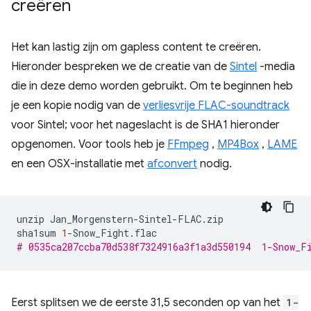
creëren
Het kan lastig zijn om gapless content te creëren.
Hieronder bespreken we de creatie van de
Sintel
-media
die in deze demo worden gebruikt. Om te beginnen heb
je een kopie nodig van de
verliesvrije FLAC-soundtrack
voor Sintel; voor het nageslacht is de SHA1 hieronder
opgenomen. Voor tools heb je
FFmpeg
,
MP4Box
,
LAME
en een OSX-installatie met
afconvert
nodig.
unzip
Jan_Morgenstern-Sintel-FLAC.zip

sha1sum
1
# 0535ca207ccba70d538f7324916a3f1a3d550194  1-Snow_F
Eerst splitsen we de eerste 31,5 seconden op van het
1-