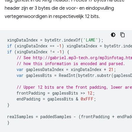
header zijn er 3 bytes die de voor- en eindopvulling
vertegenwoordigen in respectievelijk 12 bits.
xingDataIndex
=
byteStr
.
indexOf
(
'LAME'
);
if
(
xingDataIndex
==
-
1
)
xingDataIndex
=
byteStr
.
ind
if
(
xingDataIndex
!=
-
1
)
{
// See http://gabriel.mp3-tech.org/mp3infotag.ht
// how this information is encoded and parsed.
var
gaplessDataIndex
=
xingDataIndex
+
21
;
var
gaplessBits
=
ReadInt
(
byteStr
.
substr
(
gapless
// Upper 12 bits are the front padding, lower are
frontPadding
=
gaplessBits
 >> 
12
;
endPadding
=
gaplessBits
 & 
0xFFF
;
}
realSamples
=
paddedSamples
-
(
frontPadding
+
endPad
}