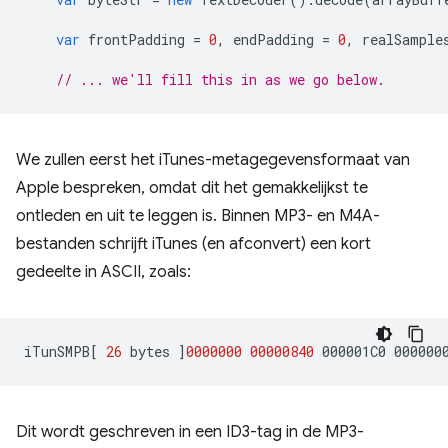
var
frontPadding
=
0
,
endPadding
=
0
,
realSample
// ... we'll fill this in as we go below.
We zullen eerst het iTunes-metagegevensformaat van
Apple bespreken, omdat dit het gemakkelijkst te
ontleden en uit te leggen is. Binnen MP3- en M4A-
bestanden schrijft iTunes (en afconvert) een kort
gedeelte in ASCII, zoals:
iTunSMPB
[
26
bytes
]
0000000
00000840
000001C0
Dit wordt geschreven in een ID3-tag in de MP3-