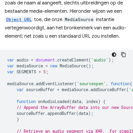
zoals de naam al aangeeft, slechts uitbreidingen op de
bestaande media-elementen. Hieronder wijzen we een
Object URL
toe, die onze
MediaSource
instantie
vertegenwoordigt, aan het bronkenmerk van een audio-
element; net zoals u een standaard URL zou instellen.
var
audio
=
document
.
createElement
(
'audio'
);
var
mediaSource
=
new
MediaSource
();
var
SEGMENTS
=
5
;
mediaSource
.
addEventListener
(
'sourceopen'
,
function
(
var
sourceBuffer
=
mediaSource
.
addSourceBuffer
(
'
function
onAudioLoaded
(
data
,
index
)
{
// Append the ArrayBuffer data into our new Sourc
sourceBuffer
.
appendBuffer
(
data
);
}
// Retrieve an audio segment via XHR.  For simpl