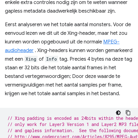
enkele extra controles nodig zijn om te weten wanneer
gapless metadata daadwerkelijk beschikbaar zijn.
Eerst analyseren we het totale aantal monsters. Voor de
eenvoud lezen we dit uit de Xing-header, maar het zou
kunnen worden opgebouwd uit de normale
MPEG-
audioheader
. Xing-headers kunnen worden gemarkeerd
met een
Xing
of
Info
tag. Precies 4 bytes na deze tag
staan ​​er 32 bits die het totale aantal frames in het
bestand vertegenwoordigen; Door deze waarde te
vermenigvuldigen met het aantal samples per frame,
krijgen we het totale aantal samples in het bestand.
// Xing padding is encoded as 24bits within the head
// only work for Layer3 Version 1 and Layer2 MP3 fil
// and gapless information.  See the following docum
// http://www.codeproject.com/Articles/8295/MPEG-Aud