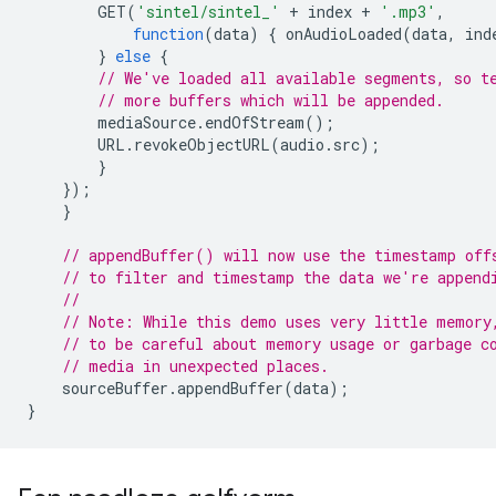
GET
(
'sintel/sintel_'
+
index
+
'.mp3'
,
function
(
data
)
{
onAudioLoaded
(
data
,
ind
}
else
{
// We've loaded all available segments, so t
// more buffers which will be appended.
mediaSource
.
endOfStream
();
URL
.
revokeObjectURL
(
audio
.
src
);
}
});
}
// appendBuffer() will now use the timestamp off
// to filter and timestamp the data we're append
//
// Note: While this demo uses very little memory
// to be careful about memory usage or garbage c
// media in unexpected places.
sourceBuffer
.
appendBuffer
(
data
);
}