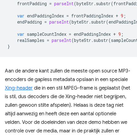
frontPadding
=
parseInt
(
byteStr
.
substr
(
frontPadd
var
endPaddingIndex
=
frontPaddingIndex
+
9
;
endPadding
=
parseInt
(
byteStr
.
substr
(
endPaddingI
var
sampleCountIndex
=
endPaddingIndex
+
9
;
realSamples
=
parseInt
(
byteStr
.
substr
(
sampleCoun
}
Aan de andere kant zullen de meeste open source MP3-
encoders de gapless metadata opslaan in een speciale
Xing-header
die in een stil MPEG-frame is geplaatst (het
is stil, dus decoders die de Xing-header niet begrijpen,
zullen gewoon stilte afspelen). Helaas is deze tag niet
altijd aanwezig en heeft deze een aantal optionele
velden. Voor de doeleinden van deze demo hebben we
controle over de media, maar in de praktijk zullen er