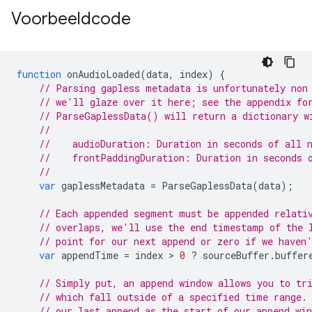
Voorbeeldcode
function
onAudioLoaded
(
data
,
index
)
{
// Parsing gapless metadata is unfortunately non
// we'll glaze over it here; see the appendix fo
// ParseGaplessData() will return a dictionary w
//
//    audioDuration: Duration in seconds of all 
//    frontPaddingDuration: Duration in seconds 
//
var
gaplessMetadata
=
ParseGaplessData
(
data
);
// Each appended segment must be appended relati
// overlaps, we'll use the end timestamp of the 
// point for our next append or zero if we haven
var
appendTime
=
index
 > 
0
?
sourceBuffer
.
buffer
// Simply put, an append window allows you to tr
// which fall outside of a specified time range.
// our last append as the start of our append win