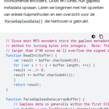
voorkomende encoders, LAME en iTunes, hun gapless
metadata opslaan. Laten we beginnen met het opzetten
van enkele hulpmethoden en een overzicht voor de
ParseGaplessData()
die hierboven is gebruikt.
// Since most MP3 encoders store the gapless metadat
// method for turning bytes into integers.  Note: Th
// larger than 2^30 since we'll overflow the signed 
function
ReadInt
(
buffer
)
{
var
result
=
buffer
.
charCodeAt
(
0
);
for
(
var
i
=
1
;
i
 < 
buffer
.
length
;
++
i
)
{
result
<<
..
/=
8
;
result
+=
buffer
.
charCodeAt
(
i
);
}
return
result
;
}
function
ParseGaplessData
(
arrayBuffer
)
{
// Gapless data is generally within the first 51
var
byteStr
=
new
TextDecoder
().
decode
(
arrayBuff