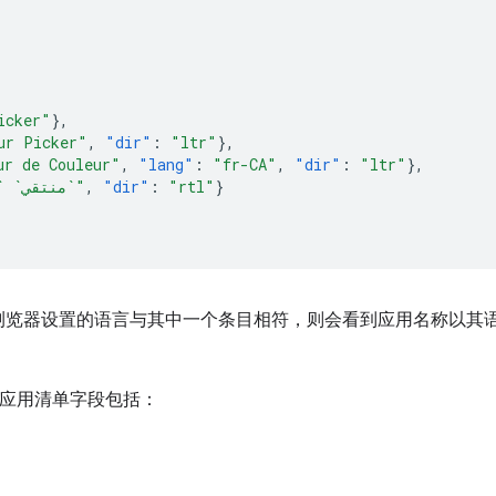
icker"
},
ur Picker"
,
"dir"
:
"ltr"
},
ur de Couleur"
,
"lang"
:
"fr-CA"
,
"dir"
:
"ltr"
},
"`منتقي` `الألوان`"
,
"dir"
:
"rtl"
}
浏览器设置的语言与其中一个条目相符，则会看到应用名称以其
 应用清单字段包括：