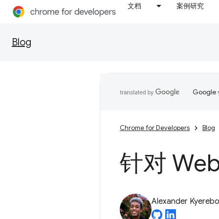
文档
案例研究
Blog
Goog
Chrome for Developers
Blog
针对 W
Alexander Kyereb