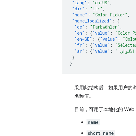
"lang"
:
"en-US"
,
"dir"
:
"ltr"
,
"name"
:
"Color Picker"
,
"name_localized"
:
{
"de"
:
"Farbwähler"
,
"en"
:
{
"value"
:
"Color P
"en-GB"
:
{
"value"
:
"Colo
"fr"
:
{
"value"
:
"Sélecte
"ar"
:
{
"value"
:
}
}
采用此结构后，如果用户的
名称值。
目前，可用于本地化的 Web
name
short_name