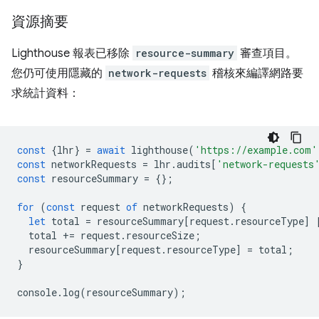
資源摘要
Lighthouse 報表已移除
resource-summary
審查項目。
您仍可使用隱藏的
network-requests
稽核來編譯網路要
求統計資料：
const
{
lhr
}
=
await
lighthouse
(
'https://example.com'
const
networkRequests
=
lhr
.
audits
[
'network-requests
const
resourceSummary
=
{};
for
(
const
request
of
networkRequests
)
{
let
total
=
resourceSummary
[
request
.
resourceType
]
total
+=
request
.
resourceSize
;
resourceSummary
[
request
.
resourceType
]
=
total
;
}
console
.
log
(
resourceSummary
);