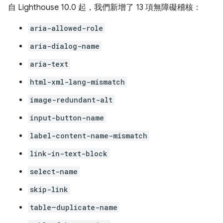
自 Lighthouse 10.0 起，我們新增了 13 項無障礙稽核：
aria-allowed-role
aria-dialog-name
aria-text
html-xml-lang-mismatch
image-redundant-alt
input-button-name
label-content-name-mismatch
link-in-text-block
select-name
skip-link
table–duplicate-name