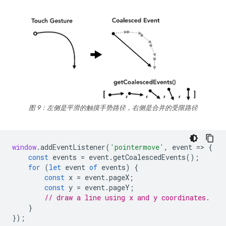
图 9：左侧是平滑的触摸手势路径，右侧是合并的受限路径
window
.
addEventListener
(
'pointermove'
,
event
=
>
{
const
events
=
event
.
getCoalescedEvents
();
for
(
let
event
of
events
)
{
const
x
=
event
.
pageX
;
const
y
=
event
.
pageY
;
// draw a line using x and y coordinates.
}
});