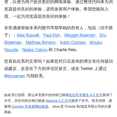
资，以便为用户提供更好的网络体验。通过整理代码来为浏
览器提供良好的体验，进而改善用户体验。希望您能加入
我，一起为浏览器提供良好的体验！
非常感谢审核本系列图书早期草稿的所有人，包括（但不限
于）：
Alex Russell
、
Paul Irish
、
Meggin Kearney
、
Eric
Bidelman
、
Mathias Bynens
、
Addy Osmani
、
Kinuko
Yasuda
、
Nasko Oskov
和 Charlie Reis。
您喜欢此系列文章吗？如果您对日后发布的博文有任何疑问
或建议，欢迎在下方的评论区留言，或在 Twitter 上通过
@kosamari
与我联系。
如未另行说明，那么本页面中的内容已根据
知识共享署名 4.0 许可
获得了
许可，并且代码示例已根据
Apache 2.0 许可
获得了许可。有关详情，请
参阅
Google 开发者网站政策
。Java 是 Oracle 和/或其关联公司的注册
商标。