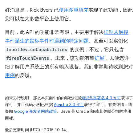
好消息是，Rick Byers 已
使用多重填充
实现了此功能，因此
您可以在大多数平台上使用它。
目前，此 API 的功能非常有限，主要用于解决
识别从触摸
事件派生的鼠标事件时遇到的特定问题
。甚至可以实例化
InputDeviceCapabilities
的实例；不过，它只包含
firesTouchEvents
。未来，该功能有望
扩展
，以便您详
细了解用户系统上的所有输入设备。我们非常期待收到您对
用例
的反馈。
如未另行说明，那么本页面中的内容已根据
知识共享署名 4.0 许可
获得了
许可，并且代码示例已根据
Apache 2.0 许可
获得了许可。有关详情，请
参阅
Google 开发者网站政策
。Java 是 Oracle 和/或其关联公司的注册
商标。
最后更新时间 (UTC)：2015-10-14。