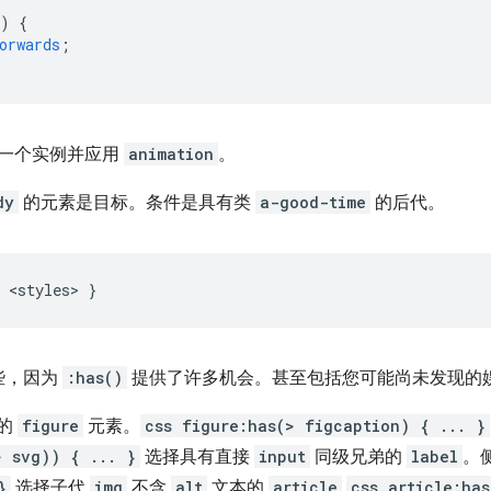
)
{
orwards
;
一个实例并应用
animation
。
dy
的元素是目标。条件是具有类
a-good-time
的后代。
<
styles
>
}
些，因为
:has()
提供了许多机会。甚至包括您可能尚未发现的
的
figure
元素。
css figure:has(> figcaption) { ... }
> svg)) { ... }
选择具有直接
input
同级兄弟的
label
。
}
选择子代
img
不含
alt
文本的
article
css article:ha