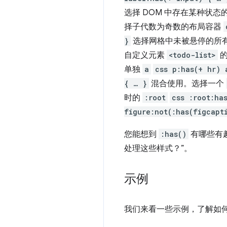
选择 DOM 中存在某种状态
择子代数为奇数的布局容器
}
选择网格中未被悬停的所
自定义元素
<todo-list>
单独
a
css p:has(+ hr) 
{ … }
混合使用。选择一个
时的
:root
css :root:ha
figure:not(:has(figcapt
您能想到
:has()
有哪些有
处理这些样式？”。
示例
我们来看一些示例，了解如