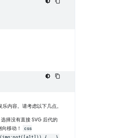
娱乐内容。请考虑以下几点。
选择没有直接 SVG 后代的
侧向移动！
css
s(img:not([alt])) { … }