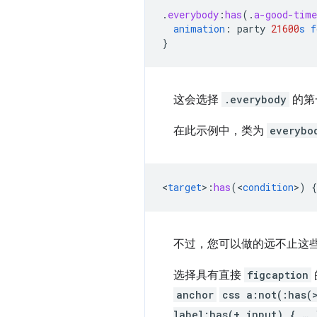
.
everybody
:
has
(
.
a-good-time
animation
:
party
21600
s
f
}
这会选择
.everybody
的第
在此示例中，类为
everybo
<
target
>
:
has
(
<
condition
>
)
{
不过，您可以做的远不止这
选择具有直接
figcaption
anchor
css a:not(:has(
label:has(+ input) { … 