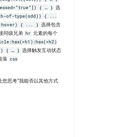
ressed=”true”]) { … }
选
th-of-type(odd)) { ...
:hover) { ... }
选择包含
接同级兄弟
hr
元素的每个
icle:has(>h1):has(>h2)
2) { … }
选择触发互动状态
段落
css
您思考“我能否以其他方式