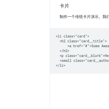
卡片
制作一个传统卡片演示。我
<li class="card">

  <h2 class="card__title">

      <a href="#">Some Awes
  </h2>

  <p class="card__blurb">He
  <small class="card__autho