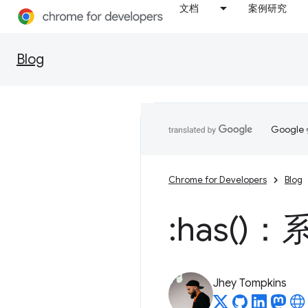
文档
案例研究
Blog
Goog
Chrome for Developers
Blog
:
has(
)：
Jhey Tompkins