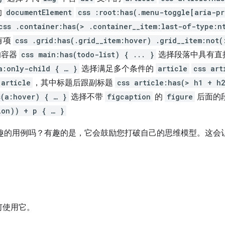
的
documentElement
css :root:has(.menu-toggle[aria-p
css .container:has(> .container__item:last-of-type:n
有项
css .grid:has(.grid__item:hover) .grid__item:not(
的容器
css main:has(todo-list) { ... }
选择段落中具有直
a:only-child { … }
选择满足多个条件的
article
css art
article
，其中标题后跟副标题
css article:has(> h1 + h
s(a:hover) { … }
选择不带
figcaption
的
figure
后面的
ion)) + p { … }
趣的用例吗？有趣的是，它会鼓励您打破自己的思维模型。这会让
何使用它。