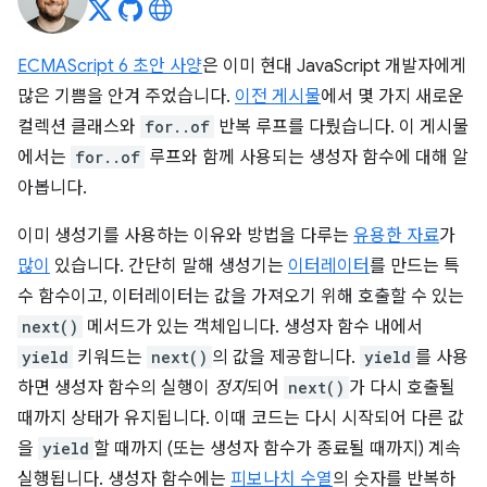
ECMAScript 6 초안 사양
은 이미 현대 JavaScript 개발자에게
많은 기쁨을 안겨 주었습니다.
이전 게시물
에서 몇 가지 새로운
컬렉션 클래스와
for..of
반복 루프를 다뤘습니다. 이 게시물
에서는
for..of
루프와 함께 사용되는 생성자 함수에 대해 알
아봅니다.
이미 생성기를 사용하는 이유와 방법을 다루는
유용한 자료
가
많이
있습니다. 간단히 말해 생성기는
이터레이터
를 만드는 특
수 함수이고, 이터레이터는 값을 가져오기 위해 호출할 수 있는
next()
메서드가 있는 객체입니다. 생성자 함수 내에서
yield
키워드는
next()
의 값을 제공합니다.
yield
를 사용
하면 생성자 함수의 실행이
정지
되어
next()
가 다시 호출될
때까지 상태가 유지됩니다. 이때 코드는 다시 시작되어 다른 값
을
yield
할 때까지 (또는 생성자 함수가 종료될 때까지) 계속
실행됩니다. 생성자 함수에는
피보나치 수열
의 숫자를 반복하