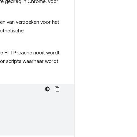
re gedrag in Chrome, vóór
oen van verzoeken voor het
pothetische
 de HTTP-cache nooit wordt
or scripts waarnaar wordt