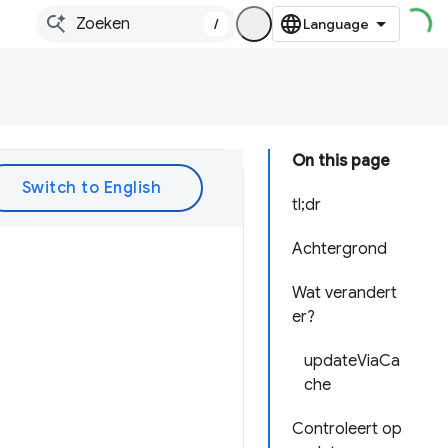
/
On this page
tl;dr
Achtergrond
Wat verandert
er?
updateViaCa
che
Controleert op