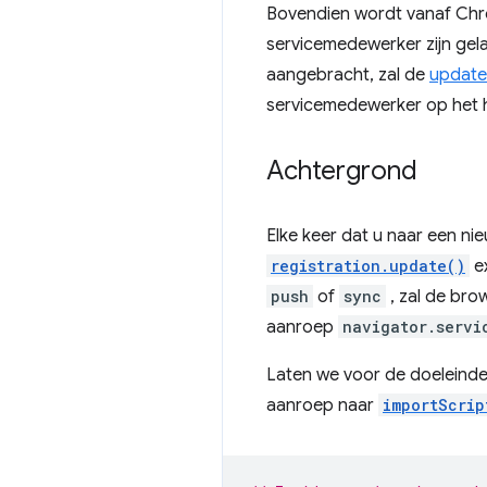
Bovendien wordt vanaf Chro
servicemedewerker zijn gel
aangebracht, zal de
update
servicemedewerker op het 
Achtergrond
Elke keer dat u naar een ni
registration.update()
ex
push
of
sync
, zal de bro
aanroep
navigator.servi
Laten we voor de doeleinde
aanroep naar
importScrip