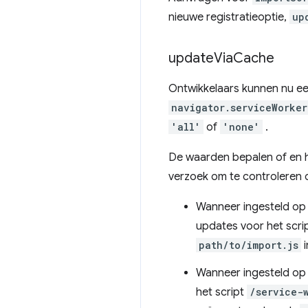
nieuwe registratieoptie,
up
update
Via
Cache
Ontwikkelaars kunnen nu ee
navigator.serviceWorker
'all'
of
'none'
.
De waarden bepalen of en
verzoek om te controleren
Wanneer ingesteld o
updates voor het scri
path/to/import.js
i
Wanneer ingesteld o
het script
/service-