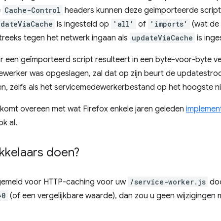
e
Cache-Control
headers kunnen deze geïmporteerde script
pdateViaCache
is ingesteld op
'all'
of
'imports'
(wat de 
treeks tegen het netwerk ingaan als
updateViaCache
is ing
 een geïmporteerd script resulteert in een byte-voor-byte ve
werker was opgeslagen, zal dat op zijn beurt de updatestro
, zelfs als het servicemedewerkerbestand op het hoogste nive
komt overeen met wat Firefox enkele jaren geleden
implemen
k al.
kkelaars doen?
 afgemeld voor HTTP-caching voor uw
/service-worker.js
doo
=0
(of een vergelijkbare waarde), dan zou u geen wijzigingen