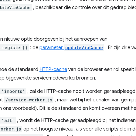
dateViaCache
, beschikbaar die controle over dit gedrag bie
n nieuwe optie doorgeven bij het aanroepen van
.register()
: de
parameter
updateViaCache
. Er zijn drie
 hoe de standaard
HTTP-cache
van de browser een rol speelt 
 op bijgewerkte servicemedewerkerbronnen.
p
'imports'
, zal de HTTP-cache nooit worden geraadpleegd b
pt
/service-worker.js
, maar wel bij het ophalen van geïmpo
n ons voorbeeld). Dit is de standaard en komt overeen met 
p
'all'
, wordt de HTTP-cache geraadpleegd bij het indienen
worker.js
op het hoogste niveau, als voor alle scripts die in