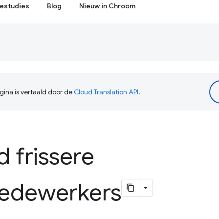
estudies
Blog
Nieuw in Chroom
ina is vertaald door de
Cloud Translation API
.
 frissere
edewerkers