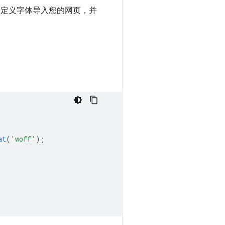
ts 或自定义字体导入您的网页，并
at
(
'woff'
);