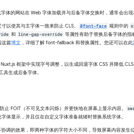
字体的网站在 Web 字体加载并与后备字体交换时，通常会出现布
寸以使其与主字体一致来防止 CLS。
@font-face
规则中的
s
ride
和
line-gap-override
等属性有助于替换后备字体的指
阅这篇
博文
，详细了解 font-fallback 和替换属性。您还可以在此
 和 Nuxt.js 框架中实现字号调整，以生成回退字体 CSS 并降低
 等跨切工具生成后备字体。
防止 FOIT（不可见文本闪烁）并更快地在屏幕上显示内容。
sw
统字体显示，并且仅在自定义字体准备就绪时替换系统字体。
协调的效果，即两种字体的字符大小不同，导致屏幕内容发生位移