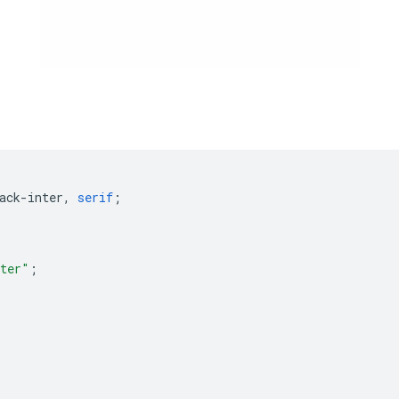
ack-inter
,
serif
;
nter"
;
;
;