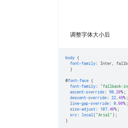
调整字体大小后
body
{
font-family
:
Inter
,
fallb
}
@
font-face
{
font-family
:
"fallback-i
ascent-override
:
90
.
20
%;
descent-override
:
22
.
48
%
line-gap-override
:
0
.
00
%
size-adjust
:
107
.
40
%;
src
:
local
(
"Arial"
);
}