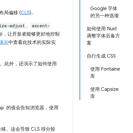
Google 字体
局偏移 (
CLS
)。
的另一种选项
ize-adjust
、
ascent-
如何使用 Nuxt
标，让开发者能够更好地控制
调整字体后备方
演示
中查看此技术的实际实
案
自行生成 CSS
 CLS。此外，还演示了如何使用
使用 Fontaine
库
使用 Capsize
库
ap
的值会告知浏览器，使用
。这会导致 CLS 得分较