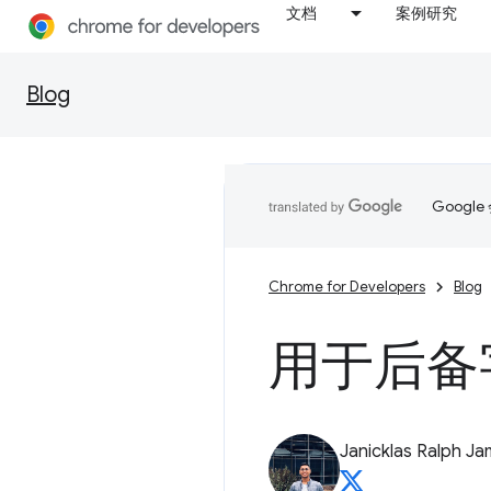
文档
案例研究
Blog
Goog
Chrome for Developers
Blog
用于后备
Janicklas Ralph J