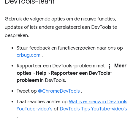
Dev
Tools-team
Gebruik de volgende opties om de nieuwe functies,
updates of iets anders gerelateerd aan DevTools te
bespreken.
Stuur feedback en functieverzoeken naar ons op
crbug.com
.
more_vert
Rapporteer een DevTools-probleem met
Meer
opties
>
Help
>
Rapporteer een DevTools-
probleem
in DevTools.
Tweet op
@ChromeDevTools
.
Laat reacties achter op
Wat is er nieuw in DevTools
YouTube-video's
of
DevTools Tips YouTube-video's
.