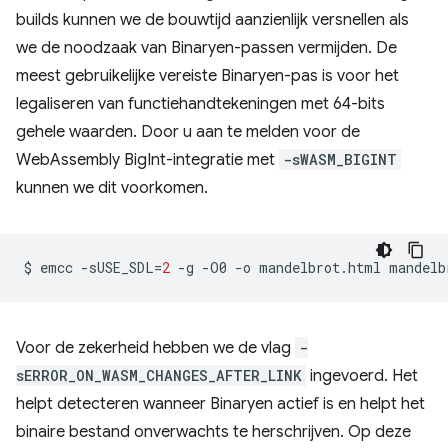
builds kunnen we de bouwtijd aanzienlijk versnellen als
we de noodzaak van Binaryen-passen vermijden. De
meest gebruikelijke vereiste Binaryen-pas is voor het
legaliseren van functiehandtekeningen met 64-bits
gehele waarden. Door u aan te melden voor de
WebAssembly BigInt-integratie met
-sWASM_BIGINT
kunnen we dit voorkomen.
$
emcc
-sUSE_SDL
=
2
-g
-O0
-o
mandelbrot.html
mandelb
Voor de zekerheid hebben we de vlag
-
sERROR_ON_WASM_CHANGES_AFTER_LINK
ingevoerd. Het
helpt detecteren wanneer Binaryen actief is en helpt het
binaire bestand onverwachts te herschrijven. Op deze