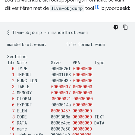
zou verwachten, uit foutopsporingsinformatie. Je kunt
[1],
dit verifiëren met de
llvm-objdump
tool
bijvoorbeeld:
$
llvm-objdump
-h
mandelbrot.wasm

mandelbrot.wasm:
file
format
wasm

Sections:

Idx
Name
Size
VMA
0
TYPE
0000026f
00000000
1
IMPORT
00001f03
00000000
2
FUNCTION
0000043e
00000000
3
TABLE
00000007
00000000
4
MEMORY
00000007
00000000
5
GLOBAL
00000021
00000000
6
EXPORT
0000014a
00000000
7
ELEM
00000457
00000000
8
CODE
0009308a
00000000
9
DATA
0000e4cc
00000000
10
name
00007e58
00000000
11
.debug_info
000bb1c9
00000000