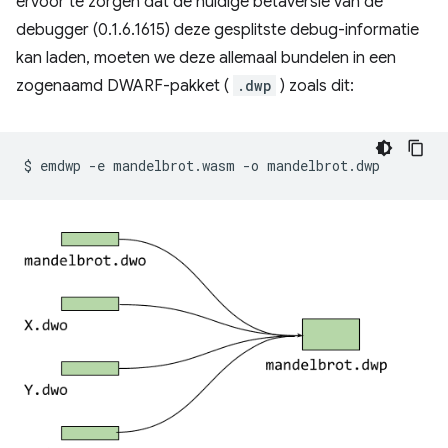
ervoor te zorgen dat de huidige bètaversie van de
debugger (0.1.6.1615) deze gesplitste debug-informatie
kan laden, moeten we deze allemaal bundelen in een
zogenaamd DWARF-pakket (
.dwp
) zoals dit:
$
emdwp
-e
mandelbrot.wasm
-o