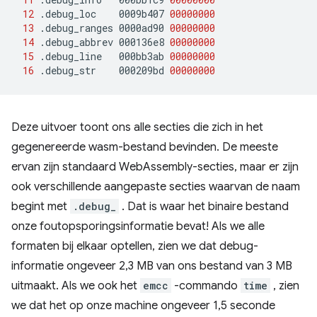
12
.debug_loc
0009b407
00000000
13
.debug_ranges
0000ad90
00000000
14
.debug_abbrev
000136e8
00000000
15
.debug_line
000bb3ab
00000000
16
.debug_str
000209bd
00000000
Deze uitvoer toont ons alle secties die zich in het
gegenereerde wasm-bestand bevinden. De meeste
ervan zijn standaard WebAssembly-secties, maar er zijn
ook verschillende aangepaste secties waarvan de naam
begint met
.debug_
. Dat is waar het binaire bestand
onze foutopsporingsinformatie bevat! Als we alle
formaten bij elkaar optellen, zien we dat debug-
informatie ongeveer 2,3 MB van ons bestand van 3 MB
uitmaakt. Als we ook het
emcc
-commando
time
, zien
we dat het op onze machine ongeveer 1,5 seconde