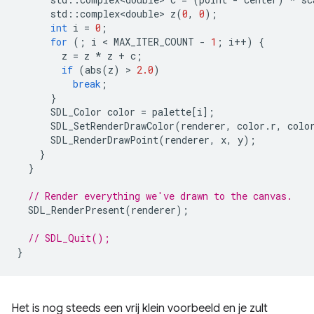
std
::
complex<double>
z
(
0
,
0
);
int
i
=
0
;
for
(;
i
 < 
MAX_ITER_COUNT
-
1
;
i
++
)
{
z
=
z
*
z
+
c
;
if
(
abs
(
z
)
 > 
2.0
)
break
;
}
SDL_Color
color
=
palette
[
i
];
SDL_SetRenderDrawColor
(
renderer
,
color
.
r
,
colo
SDL_RenderDrawPoint
(
renderer
,
x
,
y
);
}
}
// Render everything we've drawn to the canvas.
SDL_RenderPresent
(
renderer
);
// SDL_Quit();
}
Het is nog steeds een vrij klein voorbeeld en je zult