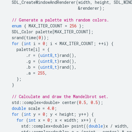
SDL_CreateWindowAndRenderer
(
width
,
height
,
SDL_WIN
&
renderer
);
// Generate a palette with random colors.
enum
{
MAX_ITER_COUNT
=
256
};
SDL_Color
palette
[
MAX_ITER_COUNT
];
srand
(
time
(
0
));
for
(
int
i
=
0
;
i
 < 
MAX_ITER_COUNT
;
++
i
)
{
palette
[
i
]
=
{
.
r
=
(
uint8_t
)
rand
(),
.
g
=
(
uint8_t
)
rand
(),
.
b
=
(
uint8_t
)
rand
(),
.
a
=
255
,
};
}
// Calculate and draw the Mandelbrot set.
std
::
complex<double>
center
(
0.5
,
0.5
);
double
scale
=
4.0
;
for
(
int
y
=
0
;
y
 < 
height
;
y
++
)
{
for
(
int
x
=
0
;
x
 < 
width
;
x
++
)
{
std
::
complex<double>
point
((
double
)
x
/
width
,
std
::
complex<double>
c
=
(
point
-
center
)
*
sc