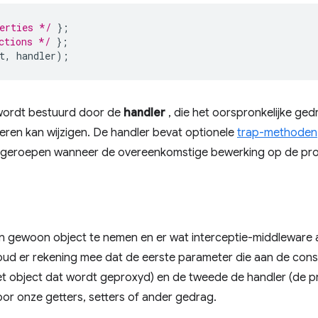
erties */
};
ctions */
};
t
,
handler
);
wordt bestuurd door de
handler
, die het oorspronkelijke ge
nieren kan wijzigen. De handler bevat optionele
trap-methoden
ngeroepen wanneer de overeenkomstige bewerking op de pro
n gewoon object te nemen en er wat interceptie-middleware 
oud er rekening mee dat de eerste parameter die aan de con
t object dat wordt geproxyd) en de tweede de handler (de pro
r onze getters, setters of ander gedrag.