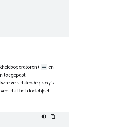
jkheidsoperatoren (
==
en
en toegepast,
twee verschillende proxy's
 verschilt het doelobject