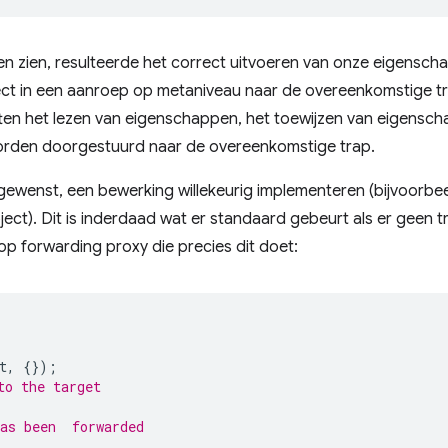
nen zien, resulteerde het correct uitvoeren van onze eigensc
ect in een aanroep op metaniveau naar de overeenkomstige tr
en het lezen van eigenschappen, het toewijzen van eigensc
 worden doorgestuurd naar de overeenkomstige trap.
 gewenst, een bewerking willekeurig implementeren (bijvoorb
ect). Dit is inderdaad wat er standaard gebeurt als er geen 
-op forwarding proxy die precies dit doet:
t
,
{});
to the target
as been  forwarded