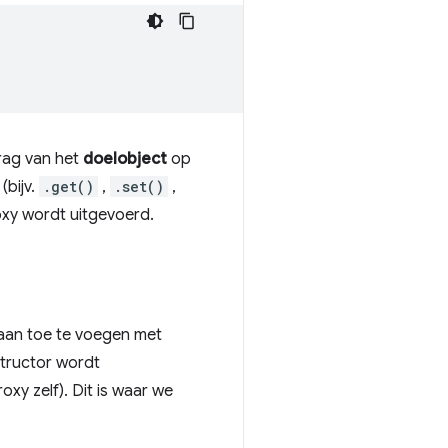
drag van het
doelobject
op
(bijv.
.get()
,
.set()
,
xy wordt uitgevoerd.
aan toe te voegen met
structor wordt
xy zelf). Dit is waar we