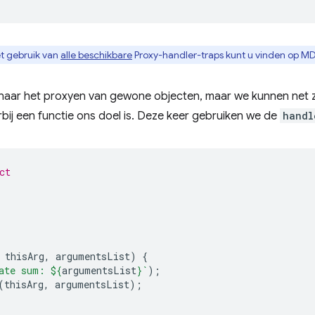
t gebruik van
alle beschikbare
Proxy-handler-traps kunt u vinden op M
naar het proxyen van gewone objecten, maar we kunnen net z
bij een functie ons doel is. Deze keer gebruiken we de
handl
ct
thisArg
,
argumentsList
)
{
ate sum: 
${
argumentsList
}
`
);
(
thisArg
,
argumentsList
);