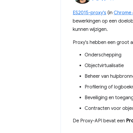
ES2015-proxy's
(in
Chrome 
bewerkingen op een doelob
kunnen wijzigen.
Proxy's hebben een groot a
Onderschepping
Objectvirtualisatie
Beheer van hulpbronn
Profilering of logboek
Beveiliging en toegan
Contracten voor obje
De Proxy-API bevat een
Pr