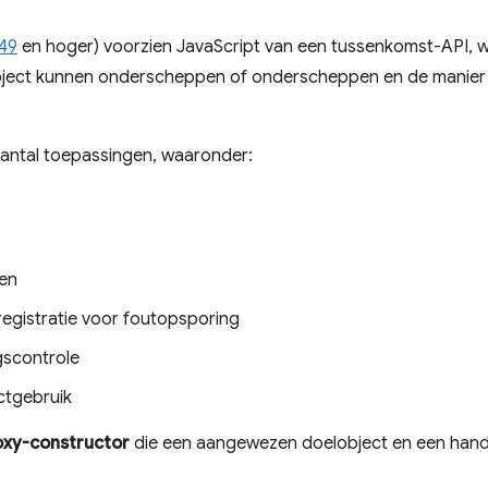
49
en hoger) voorzien JavaScript van een tussenkomst-API, w
ject kunnen onderscheppen of onderscheppen en de manier 
antal toepassingen, waaronder:
en
registratie voor foutopsporing
gscontrole
ctgebruik
oxy-constructor
die een aangewezen doelobject en een handl