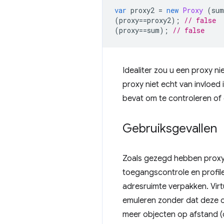
var
proxy2
=
new
Proxy
(
sum
(
proxy
==
proxy2
);
// false
(
proxy
==
sum
);
// false
Idealiter zou u een proxy n
proxy niet echt van invloed
bevat om te controleren of 
Gebruiksgevallen
Zoals gezegd hebben proxy'
toegangscontrole en profile
adresruimte verpakken. Vir
emuleren zonder dat deze o
meer objecten op afstand (