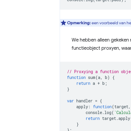
Opmerking:
een voorbeeld van he
We hebben alleen gekeken 
functieobject proxyen, waar
// Proxying a function obje
function
sum
(
a
,
b
)
{
return
a
+
b
;
}
var
handler
=
{
apply
:
function
(
target
,
console
.
log
(
`Calcul
return
target
.
apply
}
};