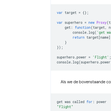
var
target
=
{};
var
superhero
=
new
Proxy
(
t
get
:
function
(
target
,
n
console
.
log
(
'get wa
return
target
[
name
]
}
});
superhero
.
power
=
'Flight'
console
.
log
(
superhero
.
power
Als we de bovenstaande cod
get
was
called
for
:
power
"Flight"