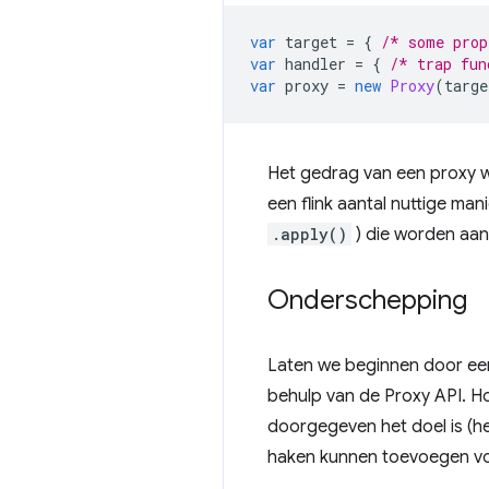
var
target
=
{
/* some prop
var
handler
=
{
/* trap fun
var
proxy
=
new
Proxy
(
targe
Het gedrag van een proxy 
een flink aantal nuttige ma
.apply()
) die worden aa
Onderschepping
Laten we beginnen door ee
behulp van de Proxy API. H
doorgegeven het doel is (he
haken kunnen toevoegen voo