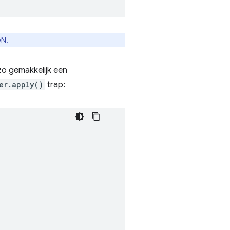
DN.
o gemakkelijk een
er.apply()
trap: