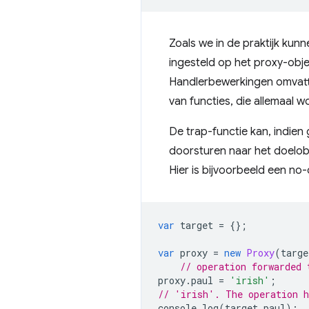
Zoals we in de praktijk kun
ingesteld op het proxy-obj
Handlerbewerkingen omvatt
van functies, die allemaal
De trap-functie kan, indien
doorsturen naar het doelobj
Hier is bijvoorbeeld een no
var
target
=
{};
var
proxy
=
new
Proxy
(
targe
// operation forwarded 
proxy
.
paul
=
'irish'
;
// 'irish'. The operation h
console
.
log
(
target
.
paul
);