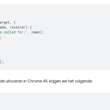
arget
,
{
ame
,
receiver
)
{
s called for:'
,
name
);
;
;
);
e uitvoeren in Chrome 49, krijgen we het volgende: