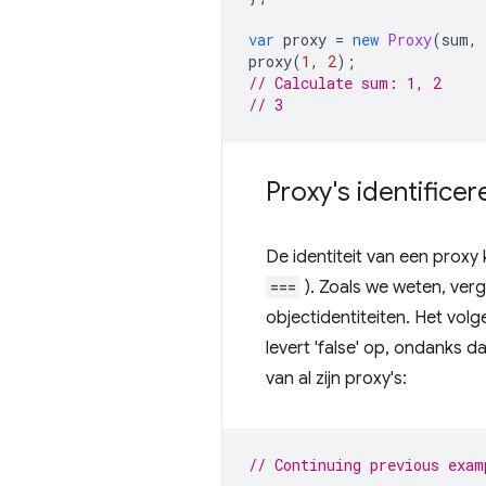
var
proxy
=
new
Proxy
(
sum
,
proxy
(
1
,
2
);
// Calculate sum: 1, 2
// 3
Proxy's identificer
De identiteit van een prox
===
). Zoals we weten, ver
objectidentiteiten. Het vol
levert 'false' op, ondanks d
van al zijn proxy's:
// Continuing previous exam