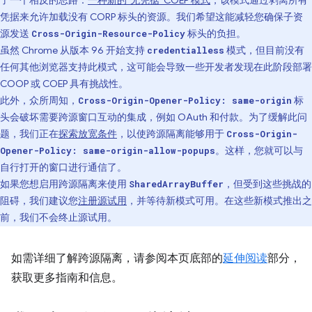
了一个相反的思路：
一种新的“无凭据”COEP 模式
，该模式通过剥离所有
凭据来允许加载没有 CORP 标头的资源。我们希望这能减轻您确保子资
源发送
标头的负担。
Cross-Origin-Resource-Policy
虽然 Chrome 从版本 96 开始支持
模式，但目前没有
credentialless
任何其他浏览器支持此模式，这可能会导致一些开发者发现在此阶段部署
COOP 或 COEP 具有挑战性。
此外，众所周知，
标
Cross-Origin-Opener-Policy: same-origin
头会破坏需要跨源窗口互动的集成，例如 OAuth 和付款。为了缓解此问
题，我们正在
探索放宽条件
，以使跨源隔离能够用于
Cross-Origin-
。这样，您就可以与
Opener-Policy: same-origin-allow-popups
自行打开的窗口进行通信了。
如果您想启用跨源隔离来使用
，但受到这些挑战的
SharedArrayBuffer
阻碍，我们建议您
注册源试用
，并等待新模式可用。在这些新模式推出之
前，我们不会终止源试用。
如需详细了解跨源隔离，请参阅本页底部的
延伸阅读
部分，
获取更多指南和信息。