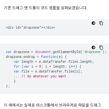
기존 드래그 앤 드롭의 코드 샘플을 살펴보겠습니다.
var
dropzone
=
document
.
getElementById
(
'dropzone'
);
dropzone
.
ondrop
=
function
(
e
)
{
var
length
=
e
.
dataTransfer
.
files
.
length
;
for
(
var
i
=
0
;
i
 < 
length
;
i
++
)
{
var
file
=
e
.
dataTransfer
.
files
[
i
];
...
// do whatever you want
}
};
이 예에서는 실제로 데스크톱에서 브라우저로 파일을 드래그