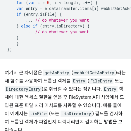
for
(
var
i
=
0
;
i
 < 
length
;
i
++
)
{
var
entry
=
e
.
dataTransfer
.
items
[
i
].
webkitGetAsE
if
(
entry
.
isFile
)
{
...
// do whatever you want
}
else
if
(
entry
.
isDirectory
)
{
...
// do whatever you want
}
}
};
여기서 큰 차이점은
getAsEntry
(
webkitGetAsEntry
)라는
새 함수를 사용하여 드롭된 객체를
Entry
(
FileEntry
또는
DirectoryEntry
)로 취급할 수 있다는 점입니다.
Entry
객
체에 대한 액세스 권한을 얻은 후 FileSystem API 사양에서 도
입된 표준 파일 처리 메서드를 사용할 수 있습니다. 예를 들어
이 예에서는
.isFile
(또는
.isDirectory
) 필드를 검사하
여 드롭된 객체가 파일인지 디렉터리인지 감지하는 방법을 보
여줍니다.