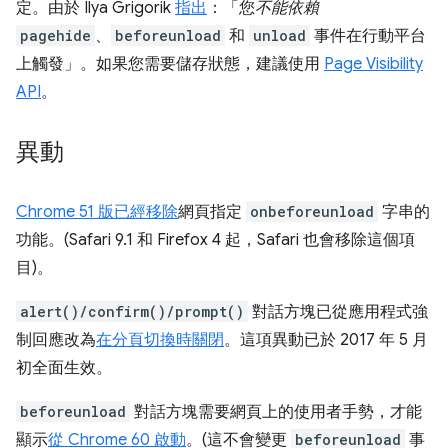
定。由於 Ilya Grigorik
指出
：「您
不能依賴
pagehide
、
beforeunload
和
unload
事件在行動平台
上觸發」。如果您需要儲存狀態，建議使用
Page Visibility
API
。
異動
Chrome 51 版已經移除
網頁指定
onbeforeunload
字串的
功能。(Safari 9.1 和 Firefox 4 起，Safari 也會移除這個項
目)。
alert()/confirm()/prompt()
對話方塊已從應用程式強
制回應改為
在分頁切換時關閉
。這項異動已於 2017 年 5 月
初全面生效。
beforeunload
對話方塊需要網頁上的使用者手勢，才能
顯示
從 Chrome 60 啟動
。(這不會變更
beforeunload
事