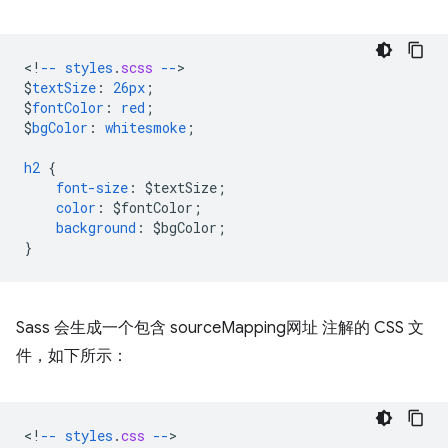
<
!
--
styles
.
scss
--
$
textSize
:
26px
;
$
fontColor
:
red
;
$
bgColor
:
whitesmoke
;
h2
{
font-size
:
$
textSize
;
color
:
$
fontColor
;
background
:
$
bgColor
;
}
Sass 会生成一个包含 sourceMapping网址 注解的 CSS 文
件，如下所示：
<
!
--
styles
.
css
--