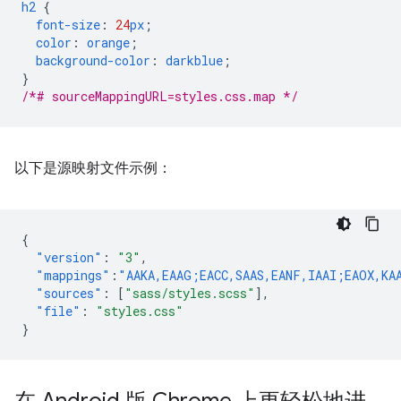
h2
{
font-size
:
24
px
;
color
:
orange
;
background-color
:
darkblue
;
}
/*# sourceMappingURL=styles.css.map */
以下是源映射文件示例：
{
"version"
:
"3"
,
"mappings"
:
"AAKA,EAAG;EACC,SAAS,EANF,IAAI;EAOX,KA
"sources"
:
[
"sass/styles.scss"
],
"file"
:
"styles.css"
}
在 Android 版 Chrome 上更轻松地进