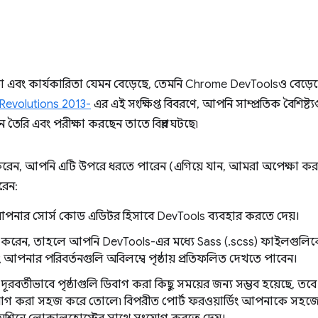
লতা এবং কার্যকারিতা যেমন বেড়েছে, তেমনি Chrome DevToolsও বেড
evolutions 2013-
এর এই সংক্ষিপ্ত বিবরণে, আপনি সাম্প্রতিক বৈশিষ্ট
ন তৈরি এবং পরীক্ষা করছেন তাতে বিপ্লব ঘটছে৷
করেন, আপনি এটি উপরে ধরতে পারেন (এগিয়ে যান, আমরা অপেক্ষা 
রেন:
পনার সোর্স কোড এডিটর হিসাবে DevTools ব্যবহার করতে দেয়।
র করেন, তাহলে আপনি DevTools-এর মধ্যে Sass (.scss) ফাইলগুলি
 আপনার পরিবর্তনগুলি অবিলম্বে পৃষ্ঠায় প্রতিফলিত দেখতে পাবেন।
মে দূরবর্তীভাবে পৃষ্ঠাগুলি ডিবাগ করা কিছু সময়ের জন্য সম্ভব হয়েছে, তব
োগ করা সহজ করে তোলে৷ বিপরীত পোর্ট ফরওয়ার্ডিং আপনাকে সহ