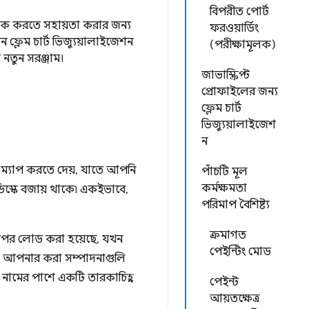
বিপরীত পোর্ট
র্যাক করতে সহায়তা করার জন্য
ফরওয়ার্ডিং
 ফ্লেম চার্ট ভিজ্যুয়ালাইজেশন
(পরীক্ষামূলক)
 নতুন সরঞ্জাম।
জাভাস্ক্রিপ্ট
প্রোফাইলের জন্য
ফ্লেম চার্ট
ভিজ্যুয়ালাইজেশ
ন
ে ম্যাপ করতে দেয়, যাতে আপনি
পাঁচটি মূল
কর্মক্ষমতা
িস্কে বজায় থাকে৷ একইভাবে,
পরিমাপ বৈশিষ্ট্য
ক্রমাগত
ের উপর লোড করা হয়েছে, যখন
পেইন্টিং মোড
িতে আপনার করা সম্পাদনাগুলি
ের নামের পাশে একটি তারকাচিহ্ন
পেইন্ট
আয়তক্ষেত্র