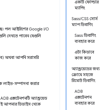
একটি ফোল্ডার
ম্যাপিং
Sass/CSS সোর্স
ম্যাপ ডিবাগিং
়েছে। পল আইরিশের Google I/O
Sass ডিবাগিং
্যগুলি দেখতে পাবেন যেগুলি
ব্যবহার করে
এটা কিভাবে
করব) অথবা আপনি সরাসরি
কাজ করে
অ্যান্ড্রয়েডের জন্য
ক্রোমে সহজে
রিমোট ডিবাগিং
কে লাইভ-সম্পাদনা করার
ADB
এক্সটেনশন
ে ADB এক্সটেনশনটি অ্যান্ড্রয়েড
ব্যবহার করে
জেই আপনার ডিভাইস থেকে