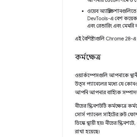
আপনার ডেভেলপমেন্ট ম
ওয়েব অ্যাপ্লিকেশানগুলি
DevTools-এ বেশ কয়েকটি ন
এবং রেন্ডারিং এবং মেমরি
এই বৈশিষ্ট্যগুলি Chrome 28-
কর্মক্ষেত্র
ওয়ার্কস্পেসগুলি আপনাকে স্থা
উত্স প্যানেলের মধ্যে যে কোন
আপনি আপনার বাহ্যিক সম্পাদকে 
নীচের স্ক্রিনশটটি কর্মক্ষেত্র
সোর্স প্যানেল সাইটের রুট ফোল
ডিস্কে স্থায়ী হয়৷ নীচের স্ক্
রাখা হয়েছে।