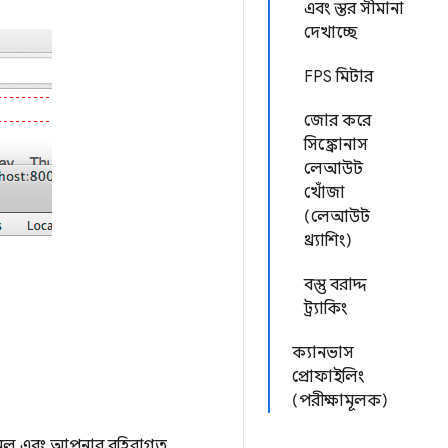
এবং স্তর সীমানা
দেখাচ্ছে
FPS মিটার
জোর করে
সিঙ্ক্রোনাস
লেআউট
খোঁজা
(লেআউট
থ্র্যাশিং)
বস্তু বরাদ্দ
ট্র্যাকিং
ক্যানভাস
প্রোফাইলিং
(পরীক্ষামূলক)
ানেল এবং আপনার বহিরাগত