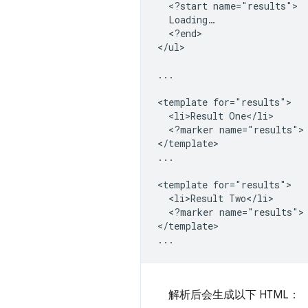
  <?start name="results">

  Loading…

  <?end>

</ul>

...

<template for="results">

  <li>Result One</li>

  <?marker name="results">

</template>

...

<template for="results">

  <li>Result Two</li>

  <?marker name="results">

</template>

解析后会生成以下 HTML：