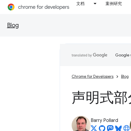
文档
案例研究
Blog
Goog
Chrome for Developers
Blog
声明式部
Barry Pollard