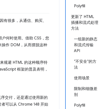
Polyfill
更新了 HTML
原因有很多，从通信、购买、
插播和流式处理
方法
户何时使用。借助 CSS，您
一组新的静态
 来操作 DOM，从而摆脱这种
和流式传输
API
“不安全”的方
来规避 HTML 的这种顺序特
法
cript 框架的普及表明，
使用场景
限制和细微差
别
的无序交付，还是通过使用新的
可以从 Chrome 148 开始
Polyfill