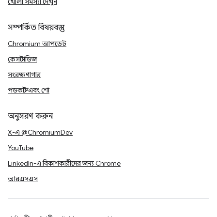
খোলা সমস্যা দেখুন
সম্পর্কিত বিষয়বস্তু
Chromium আপডেট
কেস স্টাডিজ
সংরক্ষণাগার
পডকাস্ট এবং শো
অনুসরণ করুন
X-এ @ChromiumDev
YouTube
LinkedIn-এ বিকাশকারীদের জন্য Chrome
আরএসএস