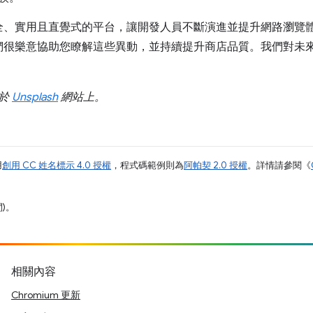
、實用且直覺式的平台，讓開發人員不斷演進並提升網路瀏覽體驗。
們很樂意協助您瞭解這些異動，並持續提升商店品質。我們對未
於
Unsplash
網站上。
用
創用 CC 姓名標示 4.0 授權
，程式碼範例則為
阿帕契 2.0 授權
。詳情請參閱《
間)。
相關內容
Chromium 更新