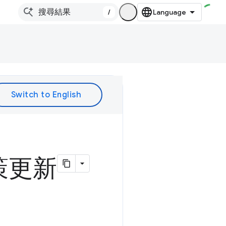
/
策更新