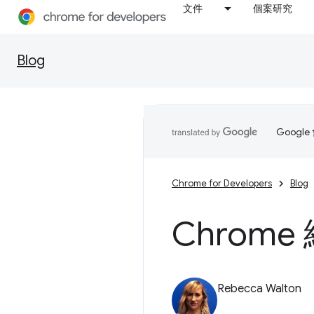
文件
個案研究
Blog
Goog
Chrome for Developers
Blog
Chrom
Rebecca Walton