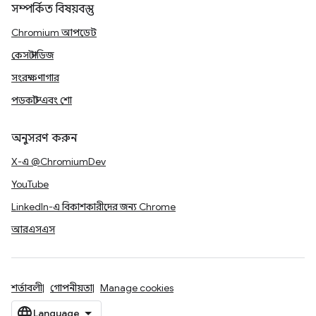
সম্পর্কিত বিষয়বস্তু
Chromium আপডেট
কেস স্টাডিজ
সংরক্ষণাগার
পডকাস্ট এবং শো
অনুসরণ করুন
X-এ @ChromiumDev
YouTube
LinkedIn-এ বিকাশকারীদের জন্য Chrome
আরএসএস
শর্তাবলী
গোপনীয়তা
Manage cookies