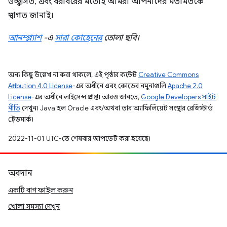
উচ্ছ্বসিত, এবং বরাবরের মতোই আমরা আপনাদের মতামতকে
স্বাগত জানাই।
আনস্প্ল্যাশ
-এ
সারা কোহেনের
তোলা ছবি।
অন্য কিছু উল্লেখ না করা থাকলে, এই পৃষ্ঠার কন্টেন্ট
Creative Commons
Attribution 4.0 License
-এর অধীনে এবং কোডের নমুনাগুলি
Apache 2.0
License
-এর অধীনে লাইসেন্স প্রাপ্ত। আরও জানতে,
Google Developers সাইট
নীতি
দেখুন। Java হল Oracle এবং/অথবা তার অ্যাফিলিয়েট সংস্থার রেজিস্টার্ড
ট্রেডমার্ক।
2022-11-01 UTC-তে শেষবার আপডেট করা হয়েছে।
অবদান
একটি বাগ ফাইল করুন
খোলা সমস্যা দেখুন