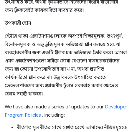
উৎসাহিত করে, অথবা কৃত্রিমভাবে নিজেদের বিস্তার বাড়ানোর
জন্য ক্লিকবেইট কার্যকারিতা ব্যবহার করে।
উপকারী হোন
স্টোরে থাকা এক্সটেনশনগুলোকে অবশ্যই শিক্ষামূলক, তথ্যপূর্ণ,
বিনোদনমূলক ও অন্তর্ভুক্তিমূলক অভিজ্ঞতা প্রদান করতে হবে, যা
ব্যবহারকারীর জন্য একটি ইতিবাচক অভিজ্ঞতা তৈরি করে। আমরা
এমন এক্সটেনশনগুলো সরিয়ে দেবো যেগুলো ব্যবহারকারীদের
জন্য প্রায় কোনো উপযোগিতাই রাখে না, অথবা প্রত্যাশিত
কার্যকারিতা প্রদান করে না। উদ্ভাবনকে উৎসাহিত করতে
ডেভেলপারদের জন্য প্রয়োজনীয় টুলস সরবরাহ করার ক্ষেত্রেও
ক্রোম সচেষ্ট থাকবে।
We have also made a series of updates to our
Developer
Program Policies
, including:
নীতিগত মূলনীতির সাথে সঙ্গতি রেখে আমাদের নীতিসমূহকে