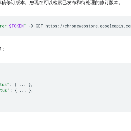
草稿修订版本。您现在可以检索已发布和待处理的修订版本。
rer 
$TOKEN
"
-X
GET
应：
tus"
:
{
...
},
atus"
:
{
...
},