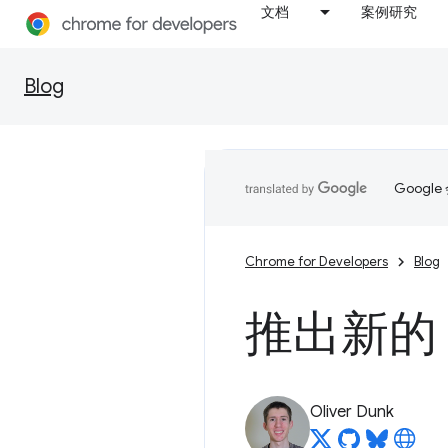
文档
案例研究
Blog
Goog
Chrome for Developers
Blog
推出新的 C
Oliver Dunk