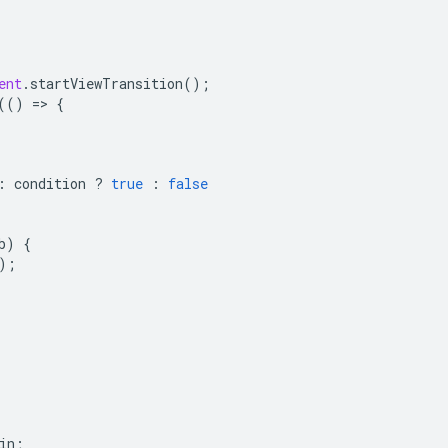
ent
.
startViewTransition
();
(()
=
>
{
:
condition
?
true
:
false
b
)
{
);
in
;