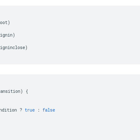
oot)

ignin)

igninclose)   

ransition
)
{
ndition
?
true
:
false