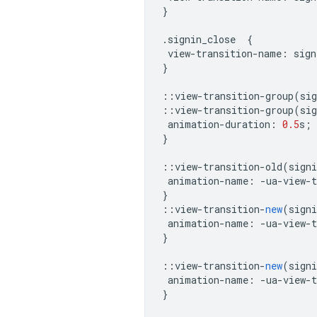
}
.
signin_close
{
view
-
transition
-
name
:
sign
}
::
view
-
transition
-
group
(
sig
::
view
-
transition
-
group
(
sig
animation
-
duration
:
0.5
s
;
}
::
view
-
transition
-
old
(
signi
animation
-
name
:
-
ua
-
view
-
t
}
::
view
-
transition
-
new
(
signi
animation
-
name
:
-
ua
-
view
-
t
}
::
view
-
transition
-
new
(
signi
animation
-
name
:
-
ua
-
view
-
t
}