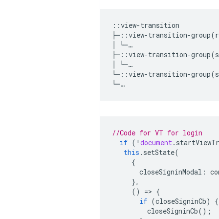
::view-transition

├─::view-transition-group(r
│ └─…

├─::view-transition-group(s
│ └─…

└─::view-transition-group(s
//Code for VT for login
if
(
!
document
.
startViewT
this
.
setState
(
{
closeSigninModal
:
co
},
()
=
>
{
if
(
closeSigninCb
)
{
closeSigninCb
();