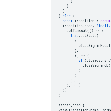
}
}
);
}
else
{
const
transition
=
docum
transition
.
ready
.
finally
setTimeout
(()
=
>
{
this
.
setState
(
{
closeSigninModal
},
()
=
>
{
if
(
closeSigninC
closeSigninCb
(
}
}
);
},
500
);
});
}
.
signin_open
{
view
-
transition
-
name
:
sign