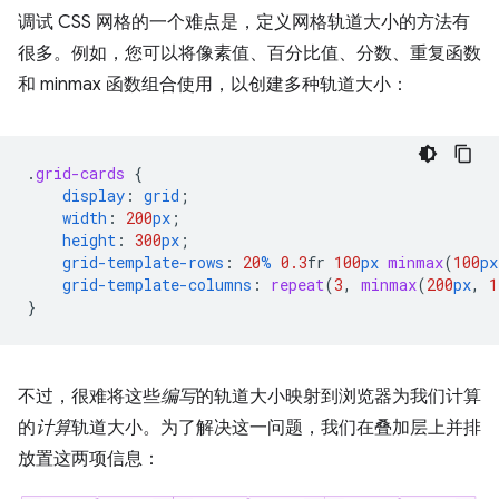
调试 CSS 网格的一个难点是，定义网格轨道大小的方法有
很多。例如，您可以将像素值、百分比值、分数、重复函数
和 minmax 函数组合使用，以创建多种轨道大小：
.
grid-cards
{
display
:
grid
;
width
:
200
px
;
height
:
300
px
;
grid-template-rows
:
20
%
0.3
fr
100
px
minmax
(
100
px
grid-template-columns
:
repeat
(
3
,
minmax
(
200
px
,
1
}
不过，很难将这些
编写
的轨道大小映射到浏览器为我们计算
的
计算
轨道大小。为了解决这一问题，我们在叠加层上并排
放置这两项信息：