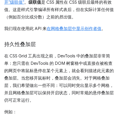
开“级联值”
。
级联值
是 CSS 属性在 CSS 级联后最终的有效
值。这是样式引擎编译所有样式表后，但在实际计算任何值
（例如百分比或分数）之前的
胜出
值。
我们现在使用此 API 来
在网格叠加层中显示创作者值
。
持久性叠加层
在 CSS Grid 工具出现之前，DevTools 中的叠加层非常简
单：您只需在 DevTools 的 DOM 树窗格中或直接在被检查
的网页中将鼠标悬停在某个元素上，就会看到描述此元素的
叠加层。当您移开鼠标时，叠加层会消失。对于网格叠加
层，我们希望做出一些不同：可以同时突出显示多个网格，
并且网格叠加层可以保持开启状态，同时常规的悬停叠加层
仍可正常运行。
例如：