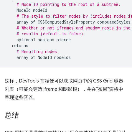
# Node ID pointing to the root of a subtree.
NodeId
nodeId
# The style to filter nodes by (includes nodes i
array
of
CSSComputedStyleProperty
computedStyles
# Whether or not iframes and shadow roots in the
# results (default is false).
optional
boolean
pierce
returns
# Resulting nodes.
array
of
NodeId
nodeIds
这样，DevTools 前端便可以获取网页中的 CSS Grid 容器
列表（可能会穿透 iframe 和阴影根），并在“布局”窗格中
呈现这些容器。
总结