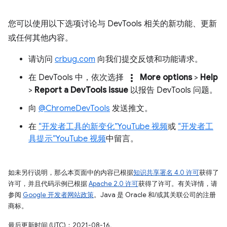
您可以使用以下选项讨论与 DevTools 相关的新功能、更新
或任何其他内容。
请访问
crbug.com
向我们提交反馈和功能请求。
more_vert
在 DevTools 中，依次选择
More options
>
Help
>
Report a DevTools issue
以报告 DevTools 问题。
向
@ChromeDevTools
发送推文。
在
“开发者工具的新变化”YouTube 视频
或
“开发者工
具提示”YouTube 视频
中留言。
如未另行说明，那么本页面中的内容已根据
知识共享署名 4.0 许可
获得了
许可，并且代码示例已根据
Apache 2.0 许可
获得了许可。有关详情，请
参阅
Google 开发者网站政策
。Java 是 Oracle 和/或其关联公司的注册
商标。
最后更新时间 (UTC)：2021-08-16。