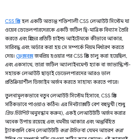
CSS গ্রিড
হল একটি অত্যন্ত শক্তিশালী CSS লেআউট সিস্টেম যা
ওয়েব ডেভেলপারদেরকে একটি জটিল দ্বি-মাত্রিক বিন্যাস তৈরি
করতে এবং গ্রিডের প্রতিটি চাইল্ড আইটেমকে কীভাবে আকার,
সারিবদ্ধ এবং অর্ডার করা হয় সে সম্পর্কে নিয়ম নির্ধারণ করতে
দেয়।
ফ্লেক্সবক্স
জনপ্রিয় হওয়ার পর CSS গ্রিড চালু করা হয়েছিল,
এবং একসাথে, তারা জটিল অ্যালাইনমেন্ট হ্যাক বা জাভাস্ক্রিপ্ট-
সহায়ক লেআউট ছাড়াই ডেভেলপারদের আরও ভাল
প্রতিক্রিয়াশীল ডিজাইন অর্জন করতে সাহায্য করতে পারে।
তুলনামূলকভাবে নতুন লেআউট সিস্টেম হিসাবে, CSS গ্রিড
সঠিকভাবে পাওয়াও কঠিন। এর সিনট্যাক্সটি বেশ বহুমুখী (শুধু
গ্রিড চিটশিট
অনুসন্ধান করুন), একই লেআউটটি অর্জন করার
অনেক উপায় রয়েছে এবং নমনীয় আকার এবং অন্তর্নিহিত
ট্র্যাকগুলি কেন লেআউটটি
করা উচিত
বা যেমন আচরণ
করা