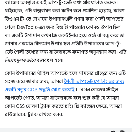
ব্যাজের অবস্থাও একই আপ-টু-ডেট তথ্য প্রতিফলিত করুক।
যাইহোক, এটি বাস্তবায়ন করা কঠিন বলে প্রমাণিত হয়েছে, কারণ
ডিওএম ট্রি-তে দেখানো উপাদানগুলি গণনা করা শৈলী আপডেট
পেলে DevTools-এর জন্য বিজ্ঞপ্তি পাওয়ার কোনও উপায় ছিল
না। একটি উপাদান কখন গ্রিড কন্টেইনার হয়ে ওঠে বা বন্ধ করে তা
জানার একমাত্র বিদ্যমান উপায় হল প্রতিটি উপাদানের আপ-টু-
ডেট শৈলী তথ্যের জন্য ব্রাউজারকে ক্রমাগত অনুসন্ধান করা। এটি
নিষেধমূলকভাবে
ব্যয়বহুল হবে।
কোন উপাদানের স্টাইল আপডেট হলে সামনের প্রান্তের জন্য এটি
সহজ করে জানার জন্য, আমরা
শৈলী আপডেট পোলিং এর জন্য
একটি নতুন CDP পদ্ধতি যোগ করেছি
। DOM নোডের স্টাইল
আপডেট পেতে, আমরা ব্রাউজারকে বলে শুরু করি যে আমরা
কোন CSS ঘোষণা ট্র্যাক করতে চাই। গ্রিড ব্যাজের ক্ষেত্রে, আমরা
ব্রাউজারকে ট্র্যাক রাখতে বলব: