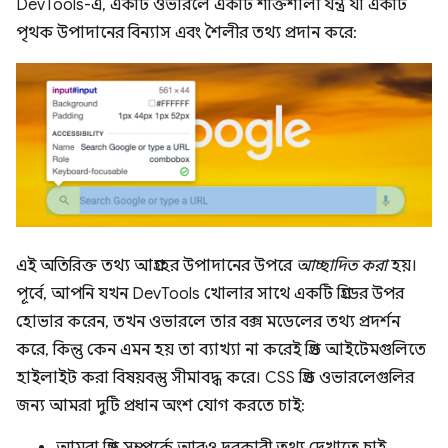
DevTools-এ, একটি ওভারলে একটি শক্তিশালী যন্ত্র যা একটি
পৃথক উপাদানের বিন্যাস এবং শৈলীর তথ্য প্রদান করে:
এই অতিরিক্ত তথ্য আগ্রহের উপাদানের উপরে
আচ্ছাদিত করা
হয়।
পূর্বে, আপনি যখন DevTools খোলার সাথে একটি গ্রিডের উপর
হোভার করেন, তখন ওভারলে তার বক্স মডেলের তথ্য প্রদর্শন
করে, কিন্তু কেন এমন হয় তা ব্যাখ্যা না করেই গ্রিড আইটেমগুলিতে
হাইলাইট করা বিষয়বস্তু সীমাবদ্ধ করে। CSS গ্রিড ওভারলেগুলির
জন্য আমরা দুটি প্রধান অংশ যোগ করতে চাই:
আমরা গ্রিড সম্পর্কে আরও দরকারী তথ্য দেখাতে চাই,