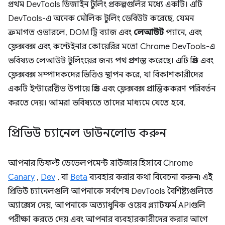
প্রথম DevTools ডিজাইন টুলিং প্রকল্পগুলির মধ্যে একটি। এটি
DevTools-এ অনেক মৌলিক টুলিং ডেবিউট করেছে, যেমন
ক্রমাগত ওভারলে, DOM ট্রি ব্যাজ এবং
লেআউট
প্যানে, এবং
ফ্লেক্সবক্স এবং কন্টেইনার কোয়েরির মতো Chrome DevTools-এ
ভবিষ্যত লেআউট টুলিংয়ের জন্য পথ প্রশস্ত করেছে। এটি গ্রিড এবং
ফ্লেক্সবক্স সম্পাদকদের ভিত্তিও স্থাপন করে, যা বিকাশকারীদের
একটি ইন্টারেক্টিভ উপায়ে গ্রিড এবং ফ্লেক্সবক্স প্রান্তিককরণ পরিবর্তন
করতে দেয়। আমরা ভবিষ্যতে তাদের মাধ্যমে যেতে হবে.
প্রিভিউ চ্যানেল ডাউনলোড করুন
আপনার ডিফল্ট ডেভেলপমেন্ট ব্রাউজার হিসাবে Chrome
Canary
,
Dev
, বা
Beta
ব্যবহার করার কথা বিবেচনা করুন৷ এই
প্রিভিউ চ্যানেলগুলি আপনাকে সর্বশেষ DevTools বৈশিষ্ট্যগুলিতে
অ্যাক্সেস দেয়, আপনাকে অত্যাধুনিক ওয়েব প্ল্যাটফর্ম APIগুলি
পরীক্ষা করতে দেয় এবং আপনার ব্যবহারকারীদের করার আগে