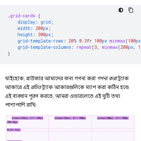
.
grid-cards
{
display
:
grid
;
width
:
200
px
;
height
:
300
px
;
grid-template-rows
:
20
%
0.3
fr
100
px
minmax
(
100
px
grid-template-columns
:
repeat
(
3
,
minmax
(
200
px
,
1
}
যাইহোক, ব্রাউজার আমাদের জন্য গণনা করা
গণনা করা
ট্র্যাক
আকারে এই
রচিত
ট্র্যাক আকারগুলিকে ম্যাপ করা কঠিন হবে৷
এই ব্যবধান পূরণ করতে, আমরা ওভারলেতে এই দুটি তথ্য
পাশাপাশি রাখি: