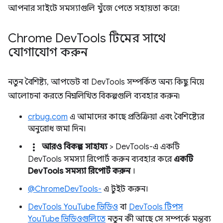
আপনার সাইটে সমস্যাগুলি খুঁজে পেতে সহায়তা করে!
Chrome Dev
Tools টিমের সাথে
যোগাযোগ করুন
নতুন বৈশিষ্ট্য, আপডেট বা DevTools সম্পর্কিত অন্য কিছু নিয়ে
আলোচনা করতে নিম্নলিখিত বিকল্পগুলি ব্যবহার করুন৷
crbug.com
এ আমাদের কাছে প্রতিক্রিয়া এবং বৈশিষ্ট্যের
অনুরোধ জমা দিন।
more_vert
আরও বিকল্প
>
সাহায্য
> DevTools-এ একটি
DevTools সমস্যা রিপোর্ট করুন ব্যবহার করে
একটি
DevTools সমস্যা রিপোর্ট করুন
।
@ChromeDevTools-
এ টুইট করুন।
DevTools YouTube ভিডিও
বা
DevTools টিপস
YouTube ভিডিওগুলিতে
নতুন কী আছে সে সম্পর্কে মন্তব্য