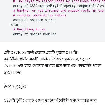
# The style to filter nodes by (includes nodes i
array
of
CSSComputedStyleProperty
computedStyles
# Whether or not iframes and shadow roots in the
# results (default is false).
optional
boolean
pierce
returns
# Resulting nodes.
array
of
NodeId
nodeIds
এটি DevTools ফ্রন্টএন্ডকে একটি পৃষ্ঠায় CSS গ্রিড
কন্টেইনারগুলির একটি তালিকা পেতে সক্ষম করে, সম্ভবত
iframes এবং ছায়া গোড়ার মাধ্যমে ছিদ্র করে এবং লেআউট প্যানে
রেন্ডার করে৷
উপসংহার
CSS গ্রিড টুলিং একটি ওয়েব প্ল্যাটফর্ম বৈশিষ্ট্য সমর্থন করার জন্য