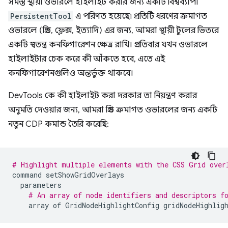
সমস্ত স্থায়ী ওভারলে হাইলাইট করার জন্য একটি বিশ্বব্যাপী
PersistentTool
এ পরিণত হয়েছে৷ প্রতিটি ধরণের ক্রমাগত
ওভারলে (গ্রিড, ফ্লেক্স, ইত্যাদি) এর জন্য, আমরা স্থায়ী টুলের ভিতরে
একটি স্বতন্ত্র কনফিগারেশন ক্ষেত্র রাখি। প্রতিবার যখন ওভারলে
হাইলাইটার চেক করে কী আঁকতে হবে, এতে এই
কনফিগারেশনগুলিও অন্তর্ভুক্ত থাকবে।
DevTools কে কী হাইলাইট করা দরকার তা নিয়ন্ত্রণ করার
অনুমতি দেওয়ার জন্য, আমরা গ্রিড ক্রমাগত ওভারলের জন্য একটি
নতুন CDP কমান্ড তৈরি করেছি:
# Highlight multiple elements with the CSS Grid over
command
setShowGridOverlays
parameters
# An array of node identifiers and descriptors f
array
of
GridNodeHighlightConfig
gridNodeHighlig