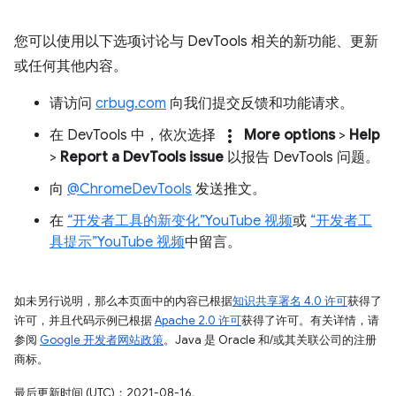
您可以使用以下选项讨论与 DevTools 相关的新功能、更新
或任何其他内容。
请访问
crbug.com
向我们提交反馈和功能请求。
more_vert
在 DevTools 中，依次选择
More options
>
Help
>
Report a DevTools issue
以报告 DevTools 问题。
向
@ChromeDevTools
发送推文。
在
“开发者工具的新变化”YouTube 视频
或
“开发者工
具提示”YouTube 视频
中留言。
如未另行说明，那么本页面中的内容已根据
知识共享署名 4.0 许可
获得了
许可，并且代码示例已根据
Apache 2.0 许可
获得了许可。有关详情，请
参阅
Google 开发者网站政策
。Java 是 Oracle 和/或其关联公司的注册
商标。
最后更新时间 (UTC)：2021-08-16。