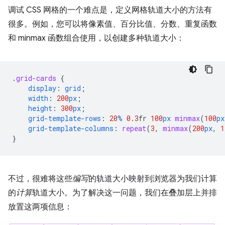
调试 CSS 网格的一个难点是，定义网格轨道大小的方法有
很多。例如，您可以将像素值、百分比值、分数、重复函数
和 minmax 函数组合使用，以创建多种轨道大小：
.
grid-cards
{
display
:
grid
;
width
:
200
px
;
height
:
300
px
;
grid-template-rows
:
20
%
0.3
fr
100
px
minmax
(
100
px
grid-template-columns
:
repeat
(
3
,
minmax
(
200
px
,
1
}
不过，很难将这些
编写
的轨道大小映射到浏览器为我们计算
的
计算
轨道大小。为了解决这一问题，我们在叠加层上并排
放置这两项信息：