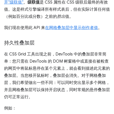
开“级联值”
。
级联值
是 CSS 属性在 CSS 级联后最终的有效
值。这是样式引擎编译所有样式表后，但在实际计算任何值
（例如百分比或分数）之前的
胜出
值。
我们现在使用此 API 来
在网格叠加层中显示创作者值
。
持久性叠加层
在 CSS Grid 工具出现之前，DevTools 中的叠加层非常简
单：您只需在 DevTools 的 DOM 树窗格中或直接在被检查
的网页中将鼠标悬停在某个元素上，就会看到描述此元素的
叠加层。当您移开鼠标时，叠加层会消失。对于网格叠加
层，我们希望做出一些不同：可以同时突出显示多个网格，
并且网格叠加层可以保持开启状态，同时常规的悬停叠加层
仍可正常运行。
例如：