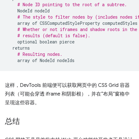
# Node ID pointing to the root of a subtree.
NodeId
nodeId
# The style to filter nodes by (includes nodes i
array
of
CSSComputedStyleProperty
computedStyles
# Whether or not iframes and shadow roots in the
# results (default is false).
optional
boolean
pierce
returns
# Resulting nodes.
array
of
NodeId
nodeIds
这样，DevTools 前端便可以获取网页中的 CSS Grid 容器
列表（可能会穿透 iframe 和阴影根），并在“布局”窗格中
呈现这些容器。
总结