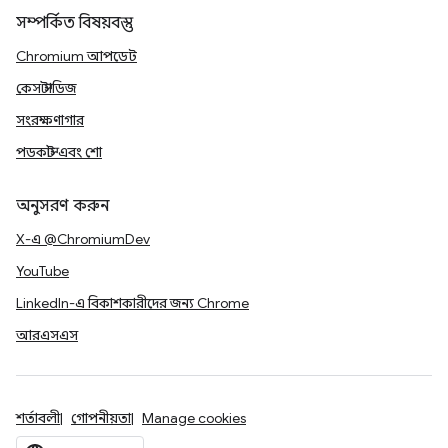
সম্পর্কিত বিষয়বস্তু
Chromium আপডেট
কেস স্টাডিজ
সংরক্ষণাগার
পডকাস্ট এবং শো
অনুসরণ করুন
X-এ @ChromiumDev
YouTube
LinkedIn-এ বিকাশকারীদের জন্য Chrome
আরএসএস
শর্তাবলী
গোপনীয়তা
Manage cookies