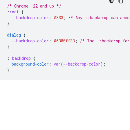
/* Chrome 122 and up */
:
root
{
--backdrop-color
:
#333
;
/* Any ::backdrop can acce
}
dialog
{
--backdrop-color
:
#6300ff
33
;
/* The ::backdrop for
}
::
backdrop
{
background-color
:
var
(
--backdrop-color
);
}