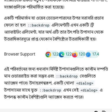
সংজ্ঞাটিকে একটি নতুন স্পেসিফিকেশনে নিয়ে যাওয়ার পাশাপাশি,
সংজ্ঞাগুলিকে পরিমার্জিত করা হয়েছে।
একটি পরিমার্জন যা ওয়েব ডেভেলপারদের উপর সরাসরি প্রভাব
ফেলে তা হল
::backdrop
এলিমেন্টটি এখন একটি
ট্রি
অ্যাবাইডিং
এলিমেন্ট, যার অর্থ এটি তার উৎপত্তি উপাদান থেকে
উত্তরাধিকারসূত্রে প্রাপ্ত যেকোন বৈশিষ্ট্যের উত্তরাধিকারী হয়।
122
122
120
17.4
Browser Support
এই পরিবর্তনের জন্য ধন্যবাদ নির্দিষ্ট উপাদানগুলিতে কাস্টম সম্পত্তি
মান ওভাররাইড করা সম্ভব এবং
::backdrop
সেগুলিতে
অ্যাক্সেস পাবে। উদাহরণস্বরূপ, একটি খোলা
<dialog>
উপাদানের সাথে যুক্ত
::backdrop
এখন সেই
<dialog>
এ
উপলব্ধ কাস্টম বৈশিষ্ট্যগুলি অ্যাক্সেস করতে পারে।