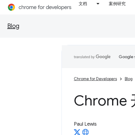
文档
案例研究
Blog
Goog
Chrome for Developers
Blog
Chrom
Paul Lewis