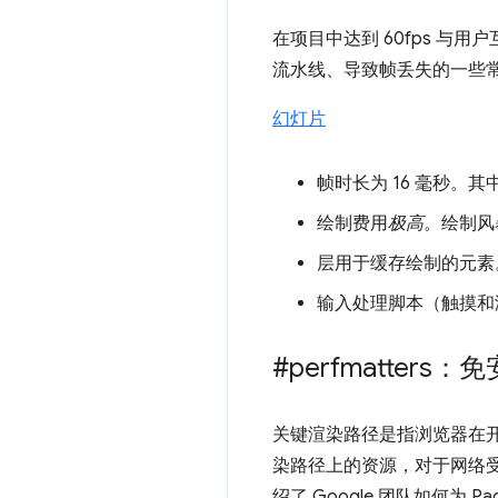
在项目中达到 60fps 与用
流水线、导致帧丢失的一些
幻灯片
帧时长为 16 毫秒。其中
绘制费用
极高
。绘制风
层用于缓存绘制的元素
输入处理脚本（触摸和
#perfmatters
关键渲染路径是指浏览器在开始
染路径上的资源，对于网络受
绍了 Google 团队如何为 P