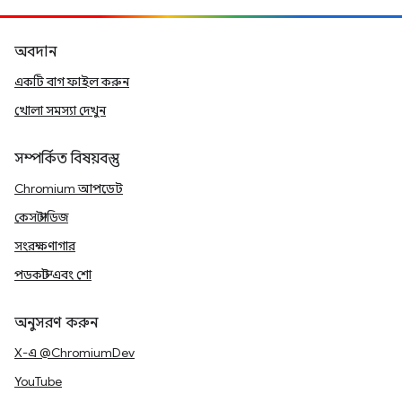
অবদান
একটি বাগ ফাইল করুন
খোলা সমস্যা দেখুন
সম্পর্কিত বিষয়বস্তু
Chromium আপডেট
কেস স্টাডিজ
সংরক্ষণাগার
পডকাস্ট এবং শো
অনুসরণ করুন
X-এ @ChromiumDev
YouTube