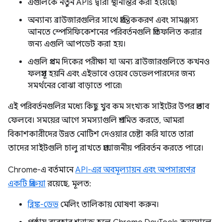
এগুলিকে নতুন APIs দ্বারা স্থানান্তর করা হয়েছে৷
অন্যান্য ব্রাউজারগুলির সাথে প্রান্তিককরণ এবং সামঞ্জস্য
আনতে স্পেসিফিকেশনের পরিবর্তনগুলি প্রতিফলিত করার
জন্য এগুলি আপডেট করা হয়।
এগুলি প্রথম দিকের পরীক্ষা যা অন্য ব্রাউজারগুলিতে কখনও
ফলপ্রসূ হয়নি এবং এইভাবে ওয়েব ডেভেলপারদের জন্য
সমর্থনের বোঝা বাড়াতে পারে৷
এই পরিবর্তনগুলির মধ্যে কিছু খুব কম সংখ্যক সাইটের উপর প্রভাব
ফেলবে। সময়ের আগে সমস্যাগুলি প্রশমিত করতে, আমরা
বিকাশকারীদের উন্নত নোটিশ দেওয়ার চেষ্টা করি যাতে তারা
তাদের সাইটগুলি চালু রাখতে প্রয়োজনীয় পরিবর্তন করতে পারে।
Chrome-এ বর্তমানে
API-এর অবমূল্যায়ন এবং অপসারণের
একটি প্রক্রিয়া
রয়েছে, মূলত:
ব্লিঙ্ক-ডেভ
মেলিং তালিকায় ঘোষণা করুন।