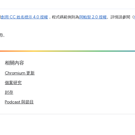
用
創用 CC 姓名標示 4.0 授權
，程式碼範例則為
阿帕契 2.0 授權
。詳情請參閱《
間)。
相關內容
Chromium 更新
個案研究
封存
Podcast 與節目