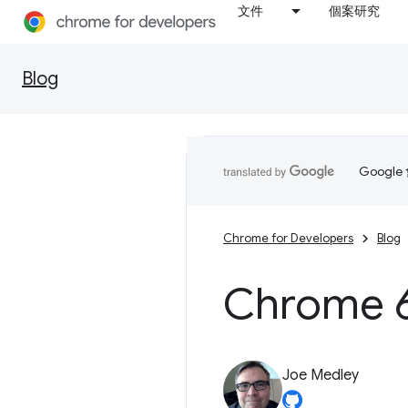
文件
個案研究
Blog
Goog
Chrome for Developers
Blog
Chrom
Joe Medley