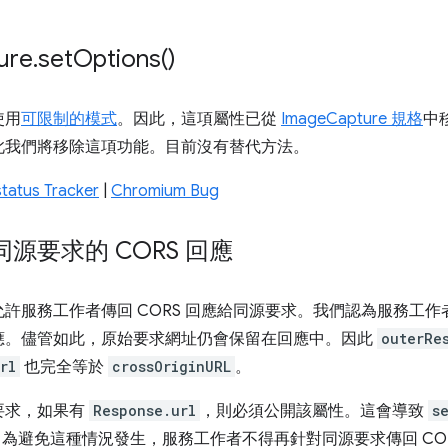
ure
.
set
Options(
)
使用
可限制的模式
。因此，這項屬性已從
ImageCapture 規格
中
此我們將移除這項功能。目前沒有替代方法。
tatus Tracker
|
Chromium Bug
源要求的 CORS 回應
服務工作者傳回 CORS 回應給同源要求。我們認為服務工作者
應。儘管如此，原始要求網址仍會保留在回應中。因此
outerRe
rl
也完全等於
crossOriginURL
。
要求，如果有
Response.url
，則必須公開該屬性。這會導致
s
為避免這種情況發生，服務工作者不得再針對同源要求傳回 COR