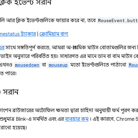
্লিক ইভেন্ট সরান
গুলি আর ক্লিক ইভেন্টগুলিকে ফায়ার করে না, তবে
MouseEvent.butt
estatus ট্র্যাকার
|
ক্রোমিয়াম বাগ
এর
সাথে সঙ্গতিপূর্ণ করতে, আমরা অ-প্রাথমিক মাউস বোতামগুলির জন্য ক্ল
ভাইস অনুসারে পরিবর্তিত হয়। সাধারণত এর মানে ডান বা বাম মাউস বোতা
টি এখনও
mousedown
বা
mouseup
মতো ইভেন্টগুলিতে পাঠানো
Mou
তে পারে।
() সরান
াংশন ব্রাউজারের অটোফিল ক্ষমতা দ্বারা চাহিদা অনুযায়ী ফর্ম পূরণ ক
ুধুমাত্র Blink-এ সমর্থিত এবং এর
ব্যবহার কম
। এই কারণে, Chrome 
রানো হয়েছে।