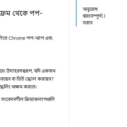
অনুরোধ
ইফ্রেম থেকে পপ-
স্বয়ংসম্পূর্ণ()
সরান
্টগুলিতে Chrome পপ-আপ এবং
ে পারে। উদাহরণস্বরূপ, যদি একজন
করছেন বা ভিউ স্ক্রোল করছেন?
স্ক্রলিং অক্ষম করতে।
 সংবেদনশীল ক্রিয়াকলাপগুলি