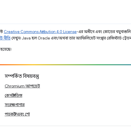
ন্ট
Creative Commons Attribution 4.0 License
-এর অধীনে এবং কোডের নমুনাগুল
ট নীতি
দেখুন। Java হল Oracle এবং/অথবা তার অ্যাফিলিয়েট সংস্থার রেজিস্টার্ড ট্রেডমা
হয়েছে।
সম্পর্কিত বিষয়বস্তু
Chromium আপডেট
কেস স্টাডিজ
সংরক্ষণাগার
পডকাস্ট এবং শো