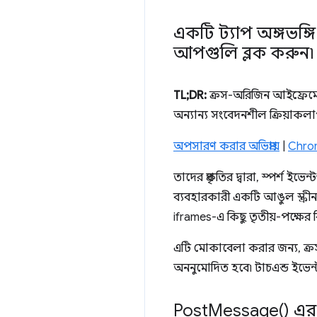
একটি ট্যাপ অঙ্গভঙ্গ
আপগুলি ব্লক করুন৷
TL;DR:
ক্রস-অরিজিন আইফ্রেমে
অন্যান্য সংবেদনশীল ক্রিয়াক
অপসারণ করার অভিপ্রায়
|
Chrom
তাদের প্রকৃতির দ্বারা, স্পর্শ 
ব্যবহারকারী একটি আঙুল স্ক্রী
iframes-এ কিছু তৃতীয়-পক্ষের ব
এটি মোকাবেলা করার জন্য, ক্র
অননুমোদিত হবে৷ টাচএন্ড ইভ
Post
Message(
) এ