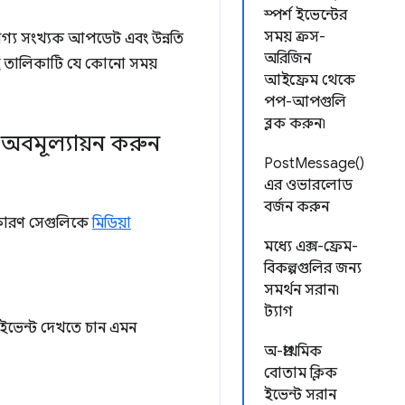
স্পর্শ ইভেন্টের
সময় ক্রস-
েখযোগ্য সংখ্যক আপডেট এবং উন্নতি
অরিজিন
 এই তালিকাটি যে কোনো সময়
আইফ্রেম থেকে
পপ-আপগুলি
ব্লক করুন৷
উট অবমূল্যায়ন করুন
PostMessage()
এর ওভারলোড
বর্জন করুন
ে কারণ সেগুলিকে
মিডিয়া
মধ্যে এক্স-ফ্রেম-
বিকল্পগুলির জন্য
সমর্থন সরান৷
ট্যাগ
। ইভেন্ট দেখতে চান এমন
অ-প্রাথমিক
বোতাম ক্লিক
ইভেন্ট সরান