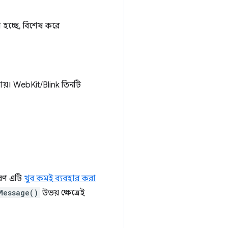
 হচ্ছে, বিশেষ করে
পায়। WebKit/Blink তিনটি
ারণ এটি
খুব কমই ব্যবহার করা
Message()
উভয় ক্ষেত্রেই