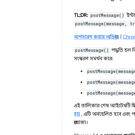
TL;DR:
postMessage()
ইন্ট
postMessage(message, tr
অপসারণ করার অভিপ্রায়
|
Chrom
postMessage()
পদ্ধতি হল বি
সংস্করণ সমর্থন করে:
postMessage(messag
postMessage(messag
postMessage(messag
এই তালিকার শেষ আইটেমটি ছিল 
হয়
, এটি অবহেলিত হবে এবং প
প্রযোজ্য।