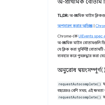
অ-প্রাথমিক বোতাম ক
TL;DR:
অ-প্রাথমিক মাউস ক্লিক
অপসারণ করার অভিপ্রায়
|
Chrom
Chrome-কে
UIEvents spec 
অ-প্রাথমিক মাউস বোতামগুলি ডি
যে ক্লিক করা সুনির্দিষ্ট বোতাম
ব্যবহার করে পুনরুদ্ধার করা যে
অনুরোধ স্বয়ংসম্পূর্ণ
requestAutocomplete()
ফ
বছরেরও বেশি সময়, এই ক্ষমতা শ
requestAutocomplete()
স