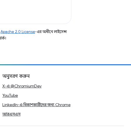
ি
Apache 2.0 License
-এর অধীনে লাইসেন্স
র্ক।
অনুসরণ করুন
X-এ @ChromiumDev
YouTube
LinkedIn-এ বিকাশকারীদের জন্য Chrome
আরএসএস