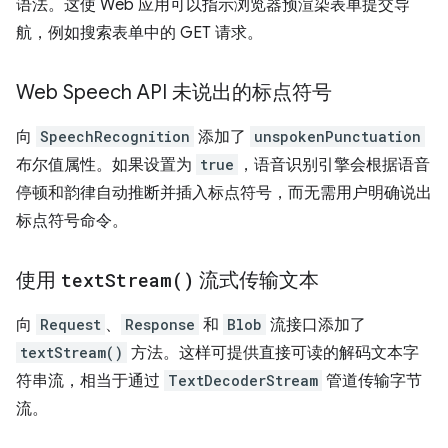
语法。这使 Web 应用可以指示浏览器预渲染表单提交导
航，例如搜索表单中的 GET 请求。
Web Speech API 未说出的标点符号
向
SpeechRecognition
添加了
unspokenPunctuation
布尔值属性。如果设置为
true
，语音识别引擎会根据语音
停顿和韵律自动推断并插入标点符号，而无需用户明确说出
标点符号命令。
使用
text
Stream(
)
流式传输文本
向
Request
、
Response
和
Blob
流接口添加了
textStream()
方法。这样可提供直接可读的解码文本字
符串流，相当于通过
TextDecoderStream
管道传输字节
流。