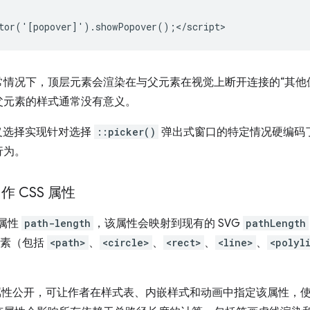
常情况下，顶层元素会渲染在与父元素在视觉上断开连接的“其他
父元素的样式通常没有意义。
自定义选择实现针对选择
::picker()
弹出式窗口的特定情况硬编码
行为。
作 CSS 属性
 属性
path-length
，该属性会映射到现有的 SVG
pathLength
何元素（包括
<path>
、
<circle>
、
<rect>
、
<line>
、
<polyl
 属性公开，可让作者在样式表、内嵌样式和动画中指定该属性，使其