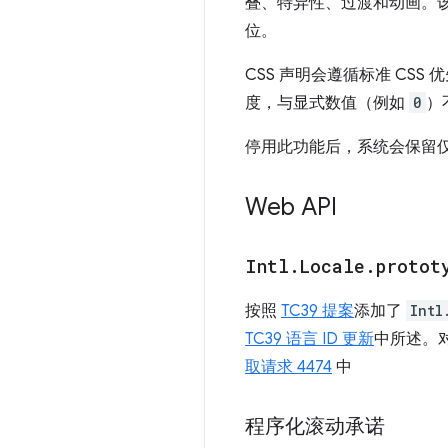
叠、特异性、过渡和动画。
位。
CSS 声明会遵循标准 CSS
度，与显式数值（例如
0
）
停用此功能后，系统会保留
Web API
Intl
.
Locale
.
protot
按照
TC39 提案
添加了
Intl
TC39 语言 ID 更新
中所述。对
取请求 4474
中
程序化滚动承诺