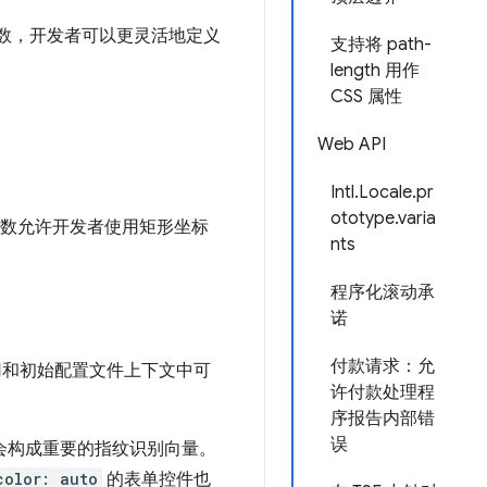
数，开发者可以更灵活地定义
支持将 path-
length 用作
CSS 属性
Web API
Intl.Locale.pr
ototype.varia
数允许开发者使用矩形坐标
nts
程序化滚动承
诺
付款请求：允
用和初始配置文件上下文中可
许付款处理程
序报告内部错
误
字会构成重要的指纹识别向量。
color: auto
的表单控件也