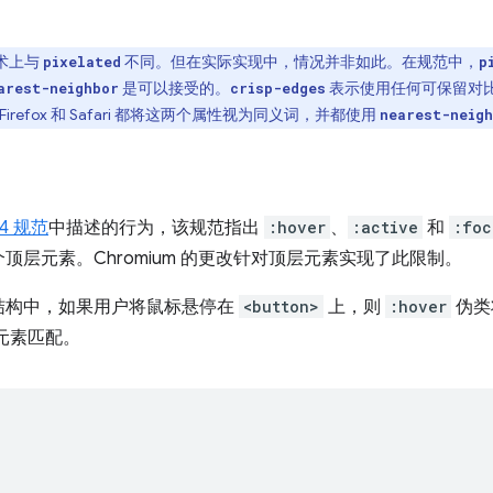
术上与
不同。但在实际实现中，情况并非如此。在规范中，
pixelated
p
是可以接受的。
表示使用任何可保留对
arest-neighbor
crisp-edges
refox 和 Safari 都将这两个属性视为同义词，并都使用
nearest-neig
4 规范
中描述的行为，该规范指出
:hover
、
:active
和
:foc
层元素。Chromium 的更改针对顶层元素实现了此限制。
结构中，如果用户将鼠标悬停在
<button>
上，则
:hover
伪类
元素匹配。