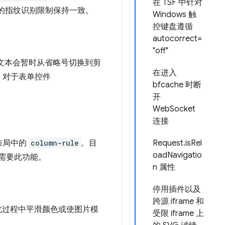
在 TSF 中针对
的指纹识别限制保持一致。
Windows 触
控键盘遵循
autocorrect=
"off"
文本会暂时从省略号切换到剪
在进入
。对于表单控件
bfcache 时断
开
WebSocket
连接
列布局中的
column-rule
。目
Request.isRel
oadNavigatio
常需要此功能。
n 属性
停用插件以及
跨源 iframe 和
此过程中平滑颜色或使图片模
受限 iframe 上