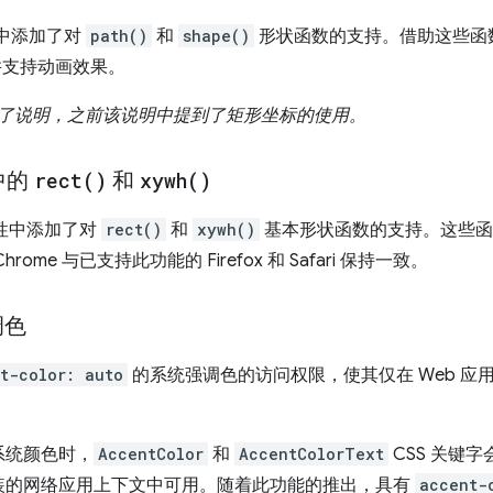
 属性中添加了对
path()
和
shape()
形状函数的支持。借助这些函
支持动画效果。
新：更正了说明，之前该说明中提到了矩形坐标的使用。
中的
rect(
)
和
xywh(
)
性中添加了对
rect()
和
xywh()
基本形状函数的支持。这些函
me 与已支持此功能的 Firefox 和 Safari 保持一致。
调色
t-color: auto
的系统强调色的访问权限，使其仅在 Web 应
系统颜色时，
AccentColor
和
AccentColorText
CSS 关键
装的网络应用上下文中可用。随着此功能的推出，具有
accent-