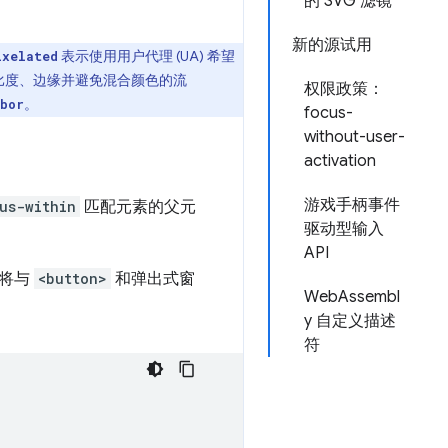
的 SVG 滤镜
新的源试用
表示使用用户代理 (UA) 希望
ixelated
比度、边缘并避免混合颜色的流
权限政策：
。
hbor
focus-
without-user-
activation
游戏手柄事件
us-within
匹配元素的父元
驱动型输入
API
将与
<button>
和弹出式窗
WebAssembl
y 自定义描述
符