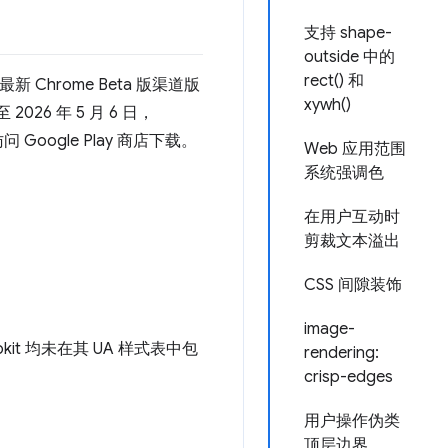
支持 shape-
outside 中的
rect() 和
新 Chrome Beta 版渠道版
xywh()
26 年 5 月 6 日，
 Google Play 商店下载。
Web 应用范围
系统强调色
在用户互动时
剪裁文本溢出
CSS 间隙装饰
image-
Webkit 均未在其 UA 样式表中包
rendering:
crisp-edges
用户操作伪类
顶层边界