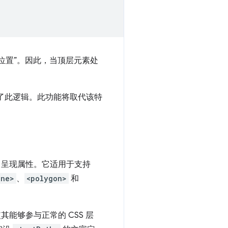
位置”。因此，当顶层元素处
了此逻辑。此功能将取代该特
呈现属性。它适用于支持
ine>
、
<polygon>
和
能够参与正常的 CSS 层