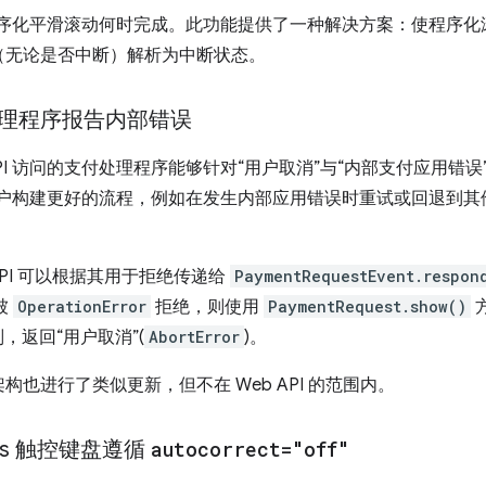
序化平滑滚动何时完成。此功能提供了一种解决方案：使程序化滚动方
（无论是否中断）解析为中断状态。
理程序报告内部错误
uest API 访问的支付处理程序能够针对“用户取消”与“内部支付应
用户构建更好的流程，例如在发生内部应用错误时重试或回退到
API 可以根据其用于拒绝传递给
PaymentRequestEvent.respon
 被
OperationError
拒绝，则使用
PaymentRequest.show()
则，返回“用户取消”(
AbortError
)。
也进行了类似更新，但不在 Web API 的范围内。
ows 触控键盘遵循
autocorrect="off"