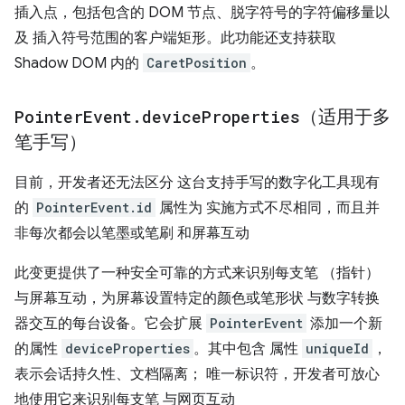
插入点，包括包含的 DOM 节点、脱字符号的字符偏移量以
及 插入符号范围的客户端矩形。此功能还支持获取
Shadow DOM 内的
CaretPosition
。
Pointer
Event
.
device
Properties
（适用于多
笔手写）
目前，开发者还无法区分 这台支持手写的数字化工具现有
的
PointerEvent.id
属性为 实施方式不尽相同，而且并
非每次都会以笔墨或笔刷 和屏幕互动
此变更提供了一种安全可靠的方式来识别每支笔 （指针）
与屏幕互动，为屏幕设置特定的颜色或笔形状 与数字转换
器交互的每台设备。它会扩展
PointerEvent
添加一个新
的属性
deviceProperties
。其中包含 属性
uniqueId
，
表示会话持久性、文档隔离； 唯一标识符，开发者可放心
地使用它来识别每支笔 与网页互动