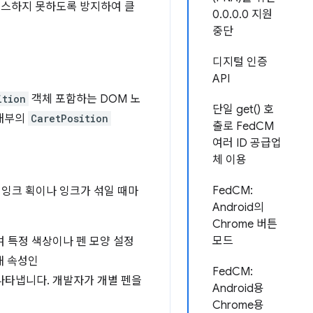
세스하지 못하도록 방지하여 클
0.0.0.0 지원
중단
디지털 인증
API
ition
객체 포함하는 DOM 노
단일 get() 호
 내부의
CaretPosition
출로 FedCM
여러 ID 공급업
체 이용
FedCM:
 잉크 획이나 잉크가 섞일 때마
Android의
Chrome 버튼
모드
 특정 색상이나 펜 모양 설정
새 속성인
FedCM:
나타냅니다. 개발자가 개별 펜을
Android용
Chrome용