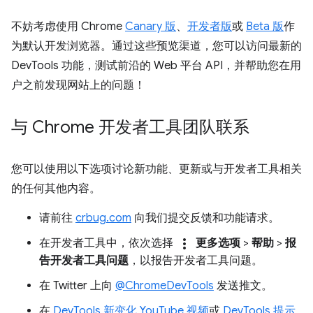
不妨考虑使用 Chrome
Canary 版
、
开发者版
或
Beta 版
作
为默认开发浏览器。通过这些预览渠道，您可以访问最新的
DevTools 功能，测试前沿的 Web 平台 API，并帮助您在用
户之前发现网站上的问题！
与 Chrome 开发者工具团队联系
您可以使用以下选项讨论新功能、更新或与开发者工具相关
的任何其他内容。
请前往
crbug.com
向我们提交反馈和功能请求。
more_vert
在开发者工具中，依次选择
更多选项
>
帮助
>
报
告开发者工具问题
，以报告开发者工具问题。
在 Twitter 上向
@ChromeDevTools
发送推文。
在
DevTools 新变化 YouTube 视频
或
DevTools 提示