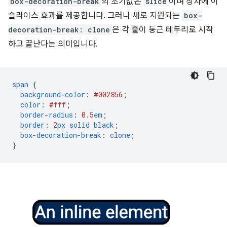
box-decoration-break
의 초기값은
slice
이며 상자에 이
슬라이스 효과를 제공합니다. 그러나 새로 지원되는
box-
decoration-break: clone
은 각 줄이 둥근 테두리로 시작
하고 끝난다는 의미입니다.
span
{
background-color
:
#002856
;
color
:
#fff
;
border-radius
:
0.5
em
;
border
:
2
px
solid
black
;
box-decoration-break
:
clone
;
}