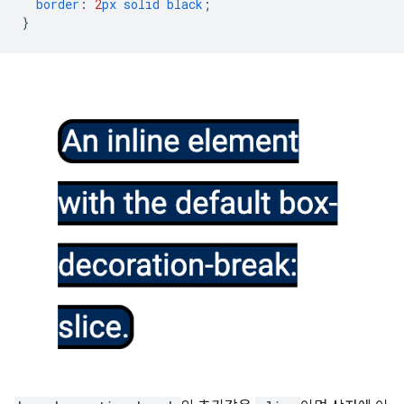
border
:
2
px
solid
black
;
}